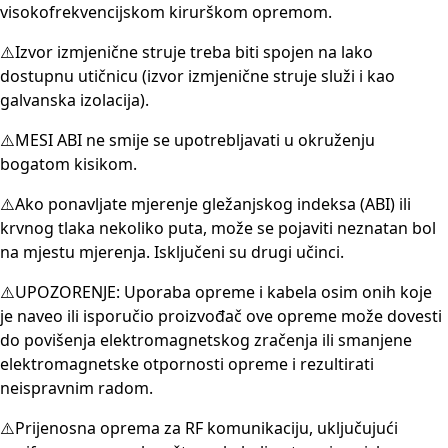
visokofrekvencijskom kirurškom opremom.
⚠️Izvor izmjenične struje treba biti spojen na lako
dostupnu utičnicu (izvor izmjenične struje služi i kao
galvanska izolacija).
⚠️MESI ABI ne smije se upotrebljavati u okruženju
bogatom kisikom.
⚠️Ako ponavljate mjerenje gležanjskog indeksa (ABI) ili
krvnog tlaka nekoliko puta, može se pojaviti neznatan bol
na mjestu mjerenja. Isključeni su drugi učinci.
⚠️UPOZORENJE: Uporaba opreme i kabela osim onih koje
je naveo ili isporučio proizvođač ove opreme može dovesti
do povišenja elektromagnetskog zračenja ili smanjene
elektromagnetske otpornosti opreme i rezultirati
neispravnim radom.
⚠️Prijenosna oprema za RF komunikaciju, uključujući