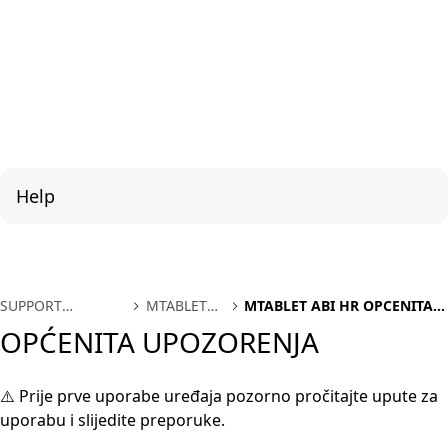
Help
SUPPORT
MTABLET
MTABLET ABI HR OPCENITA
INTERNATIONAL
ABI HR
UPOZORENJA
OPĆENITA UPOZORENJA
⚠️ Prije prve uporabe uređaja pozorno pročitajte upute za
uporabu i slijedite preporuke.