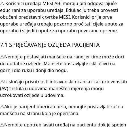
⚠️ Korisnici uređaja MESI ABI moraju biti odgovarajuće
educirani za uporabu uređaja. Edukaciju treba provesti
obučeni predstavnik tvrtke MESI. Korisnici prije prve
uporabe uređaja trebaju pozorno pročitati cijele upute za
uporabu i slijediti upute za uporabu povezane opreme.
7.1 SPRJEČAVANJE OZLJEDA PACIJENTA
⚠️Nemojte postavljati manšete na rane jer time može doći
do dodatne ozljede. Manšete postavljajte isključivo na
gornji dio ruku i donji dio nogu.
⚠️U slučaju prisutnosti intravenskih kanila ili arteriovenskih
(AV) f istula u udovima manešte i mjerenja mogu
uzrokovati ozljede u udovima.
⚠️Ako je pacijent operirao prsa, nemojte postavljati ručnu
manšetu na stranu koja je operirana.
⚠️Nemojte upotrebljavati uređaj na pacijentu dok je spojen