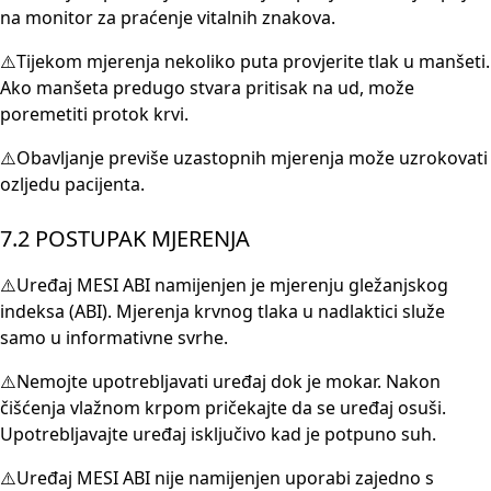
na monitor za praćenje vitalnih znakova.
⚠️Tijekom mjerenja nekoliko puta provjerite tlak u manšeti.
Ako manšeta predugo stvara pritisak na ud, može
poremetiti protok krvi.
⚠️Obavljanje previše uzastopnih mjerenja može uzrokovati
ozljedu pacijenta.
7.2 POSTUPAK MJERENJA
⚠️Uređaj MESI ABI namijenjen je mjerenju gležanjskog
indeksa (ABI). Mjerenja krvnog tlaka u nadlaktici služe
samo u informativne svrhe.
⚠️Nemojte upotrebljavati uređaj dok je mokar. Nakon
čišćenja vlažnom krpom pričekajte da se uređaj osuši.
Upotrebljavajte uređaj isključivo kad je potpuno suh.
⚠️Uređaj MESI ABI nije namijenjen uporabi zajedno s