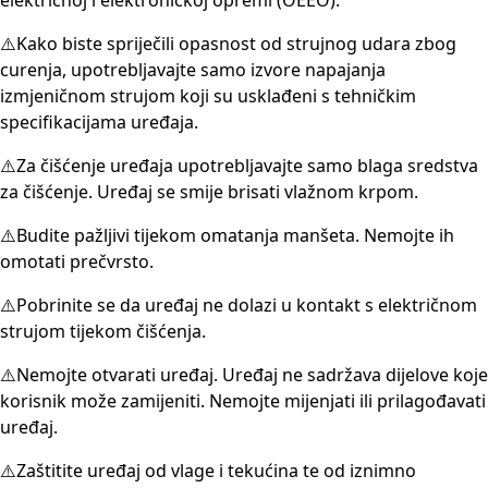
električnoj i elektroničkoj opremi (OEEO).
⚠️Kako biste spriječili opasnost od strujnog udara zbog
curenja, upotrebljavajte samo izvore napajanja
izmjeničnom strujom koji su usklađeni s tehničkim
specifikacijama uređaja.
⚠️Za čišćenje uređaja upotrebljavajte samo blaga sredstva
za čišćenje. Uređaj se smije brisati vlažnom krpom.
⚠️Budite pažljivi tijekom omatanja manšeta. Nemojte ih
omotati prečvrsto.
⚠️Pobrinite se da uređaj ne dolazi u kontakt s električnom
strujom tijekom čišćenja.
⚠️Nemojte otvarati uređaj. Uređaj ne sadržava dijelove koje
korisnik može zamijeniti. Nemojte mijenjati ili prilagođavati
uređaj.
⚠️Zaštitite uređaj od vlage i tekućina te od iznimno