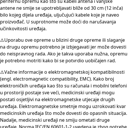
perifernu opremu kao što su kabeli antena i vanjske
antene ne smije se upotrebljavati bliže od 30 cm (12 inča)
bilo kojeg dijela uređaja, uljučujući kabele koje je naveo
proizvođač. U suprotnome može doći do narušavanja
učinkovitosti uređaja.
⚠️Uporabu ove opreme u blizini druge opreme ili slaganje
na drugu opremu potrebno je izbjegavati jer može dovesti
do neispravnog rada. Ako je takva uporaba nužna, opremu
je potrebno motriti kako bi se potvrdio uobičajen rad.
⚠️Važne informacije o elektromagnetskoj kompatibilnosti
(engl. electromagnetic compatibility, EMC). Kako broj
elektroničkih uređaja kao što su računala i mobilni telefoni
u prostoriji postaje sve veći, medicinski uređaji mogu
postati osjetljivi na elektromagnetske utjecaje drugih
uređaja. Elektromagnetske smetnje mogu uzrokovati kvar
medicinskih uređaja što može dovesti do opasnih situacija.
Nadalje, medicinski uređaji ne smiju ometati druge
uređaje. Norma IEC/EN 60601-1-2 uvedena je zbog potrebe