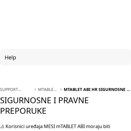
Help
SUPPORT
MTABLET
MTABLET ABI HR SIGURNOSNE I
INTERNATIONAL
ABI HR
PRAVNE PREPORUKE
SIGURNOSNE I PRAVNE
PREPORUKE
⚠️
Korisnici uređaja MESI mTABLET ABI moraju biti