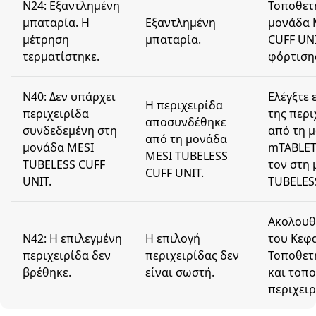
N24: Εξαντλημένη
Τοποθετ
μπαταρία. Η
Εξαντλημένη
μονάδα 
μέτρηση
μπαταρία.
CUFF UN
τερματίστηκε.
φόρτιση
N40: Δεν υπάρχει
Ελέγξτε 
Η περιχειρίδα
περιχειρίδα
της περι
αποσυνδέθηκε
συνδεδεμένη στη
από τη 
από τη μονάδα
μονάδα MESI
mTABLET
MESI TUBELESS
TUBELESS CUFF
τον στη
CUFF UNIT.
UNIT.
TUBELES
Ακολουθή
N42: Η επιλεγμένη
Η επιλογή
του Κεφα
περιχειρίδα δεν
περιχειρίδας δεν
Τοποθετ
βρέθηκε.
είναι σωστή.
και τοπο
περιχειρ