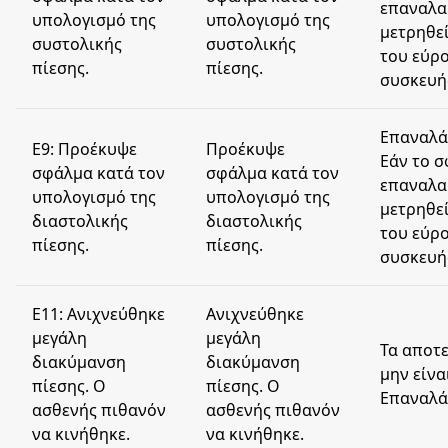
επαναλα
υπολογισμό της
υπολογισμό της
μετρηθεί
συστολικής
συστολικής
του εύρ
πίεσης.
πίεσης.
συσκευή
Eπαναλά
E9: Προέκυψε
Προέκυψε
Εάν το 
σφάλμα κατά τον
σφάλμα κατά τον
επαναλα
υπολογισμό της
υπολογισμό της
μετρηθεί
διαστολικής
διαστολικής
του εύρ
πίεσης.
πίεσης.
συσκευή
E11: Ανιχνεύθηκε
Ανιχνεύθηκε
μεγάλη
μεγάλη
Τα αποτ
διακύμανση
διακύμανση
μην είνα
πίεσης. Ο
πίεσης. Ο
Επαναλά
ασθενής πιθανόν
ασθενής πιθανόν
να κινήθηκε.
να κινήθηκε.