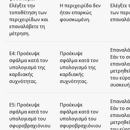
Ελέγξτε την
Η περιχειρίδα δεν
Ελέγξτε
τοποθέτηση των
ήταν επαρκώς
των περι
περιχειρίδων και
φουσκωμένη.
επαναλά
επαναλάβετε τη
μέτρηση.
Eπαναλά
E4: Προέκυψε
Προέκυψε
Εάν το 
σφάλμα κατά τον
σφάλμα κατά τον
επαναλα
υπολογισμό της
υπολογισμό της
μετρηθεί
καρδιακής
καρδιακής
του εύρ
συχνότητας.
συχνότητας.
συσκευή
Eπαναλά
E5: Προέκυψε
Προέκυψε
Εάν το 
σφάλμα κατά τον
σφάλμα κατά τον
επαναλα
υπολογισμό του
υπολογισμό του
μετρηθεί
σφυροβραχιόνιου
σφυροβραχιόνιου
του εύρ