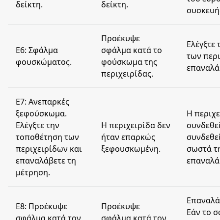
δείκτη.
δείκτη.
συσκευή
Προέκυψε
Ελέγξτε
E6: Σφάλμα
σφάλμα κατά το
των περι
φουσκώματος.
φούσκωμα της
επαναλά
περιχειρίδας.
E7: Ανεπαρκές
ξεφούσκωμα.
Η περιχε
Ελέγξτε την
Η περιχειρίδα δεν
συνδεθεί
τοποθέτηση των
ήταν επαρκώς
συνδεθε
περιχειρίδων και
ξεφουσκωμένη.
σωστά τη
επαναλάβετε τη
επαναλά
μέτρηση.
Eπαναλά
E8: Προέκυψε
Προέκυψε
Εάν το 
σφάλμα κατά τον
σφάλμα κατά τον