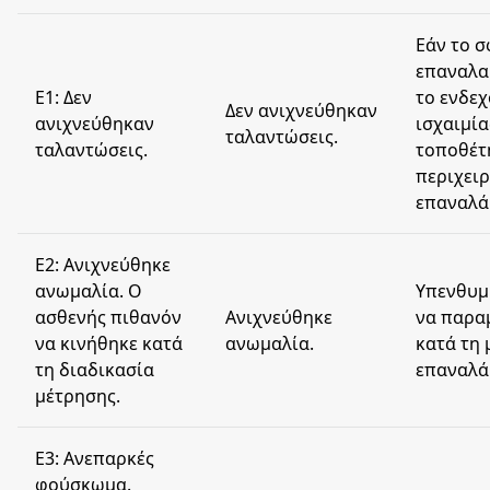
Εάν το 
επαναλα
E1: Δεν
το ενδεχ
Δεν ανιχνεύθηκαν
ανιχνεύθηκαν
ισχαιμία
ταλαντώσεις.
ταλαντώσεις.
τοποθέτ
περιχειρ
επαναλά
E2: Ανιχνεύθηκε
ανωμαλία. Ο
Υπενθυμ
ασθενής πιθανόν
Ανιχνεύθηκε
να παραμ
να κινήθηκε κατά
ανωμαλία.
κατά τη 
τη διαδικασία
επαναλά
μέτρησης.
E3: Ανεπαρκές
φούσκωμα.