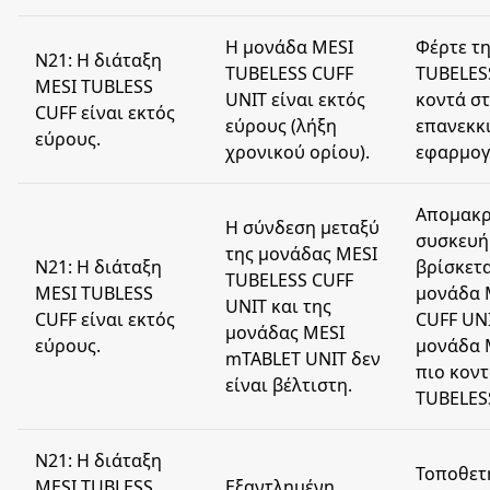
H μονάδα MESI
Φέρτε τ
N21: Η διάταξη
TUBELESS CUFF
TUBELES
MESI TUBLESS
UNIT είναι εκτός
κοντά στ
CUFF είναι εκτός
εύρους (λήξη
επανεκκ
εύρους.
χρονικού ορίου).
εφαρμογ
Απομακρ
Η σύνδεση μεταξύ
συσκευή
της μονάδας MESI
N21: Η διάταξη
βρίσκετα
TUBELESS CUFF
MESI TUBLESS
μονάδα 
UNIT και της
CUFF είναι εκτός
CUFF UNI
μονάδας MESI
εύρους.
μονάδα 
mTABLET UNIT δεν
πιο κον
είναι βέλτιστη.
TUBELES
N21: Η διάταξη
Τοποθετ
MESI TUBLESS
Εξαντλημένη