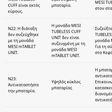
MESI TU
CUFF είναι εκτός
μπαταρία.
στον στ
εύρους.
Η μονάδα MESI
N22: Η διάταξη
Συζεύξτ
TUBELESS CUFF
δεν συζεύχθηκε
TUBELESS
UNIT δεν είναι
με τη μονάδα
μονάδα 
συζευγμένη με τη
MESI mTABLET
Για τη σ
μονάδα MESI
UNIT.
στο Κεφά
mTABLET UNIT.
Η μπατα
αντικατ
N23:
Υψηλός κύκλος
Επικοιν
Αντικαταστήστε
μπαταρίας
κατασκε
την μπαταρία.
διανομέα
αντικατά