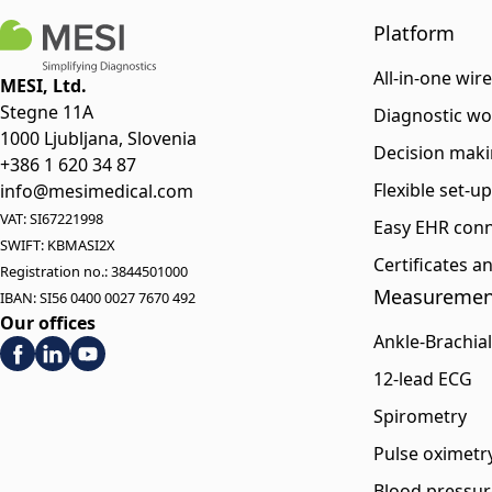
Platform
All-in-one wir
MESI, Ltd.
Stegne 11A
Diagnostic wo
1000 Ljubljana, Slovenia
Decision maki
+386 1 620 34 87
Flexible set-u
info@mesimedical.com
VAT: SI67221998
Easy EHR conn
SWIFT: KBMASI2X
Certificates 
Registration no.: 3844501000
Measuremen
IBAN: SI56 0400 0027 7670 492
Our offices
Ankle-Brachial
12-lead ECG
Spirometry
Pulse oximetr
Blood pressur