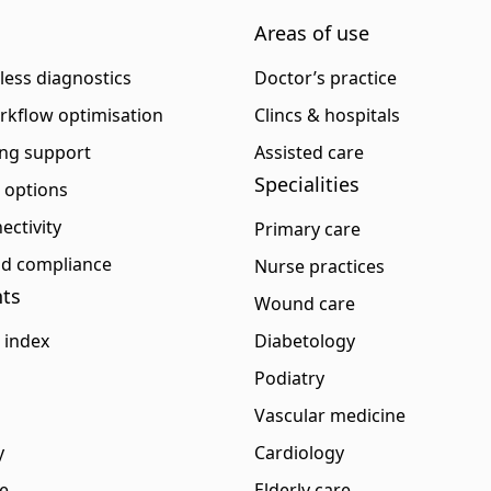
Areas of use
eless diagnostics
Doctor’s practice
rkflow optimisation
Clincs & hospitals
ng support
Assisted care
Specialities
p options
ectivity
Primary care
and compliance
Nurse practices
ts
Wound care
 index
Diabetology
Podiatry
Vascular medicine
y
Cardiology
e
Elderly care