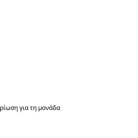
form
Measurements
Solutions
Resources
About 
ρίωση για τη μονάδα