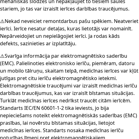
mehāniskās slodzes un nepakļaujiet to tiešiem saules
stariem, jo tas var izraisīt ierīces darbības traucējumus.
⚠️Nekad neveiciet remontdarbus pašu spēkiem. Neatveriet
ierīci. Ierīce nesatur detaļas, kuras lietotājs var nomainīt.
Nepārveidojiet un nepielāgojiet ierīci. Ja rodas kāds
defekts, sazinieties ar izplatītāju.
⚠️Svarīga informācija par elektromagnētisko saderību
(EMC). Palielinoties elektronisko ierīču, piemēram, datoru
un mobilo tālruņu, skaitam telpā, medicīnas ierīces var kļūt
jutīgas pret citu ierīču elektromagnētisko ietekmi.
Elektromagnētiskie traucējumi var izraisīt medicīnas ierīču
darbības traucējumus, kas var izraisīt bīstamas situācijas.
Turklāt medicīnas ierīces nedrīkst traucēt citām ierīcēm.
Standarts IEC/EN 60601-1-2 tika ieviests, jo bija
nepieciešams noteikt elektromagnētiskās saderības (EMC)
prasības, lai novērstu bīstamas situācijas, lietojot
medicīnas ierīces. Standarts nosaka medicīnas ierīču
noturības līmeni pret elektromagnētiskajiem