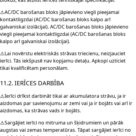
blokus, kas atbilst ierīces tehniskajai specifikācijai.
⚠️AC/DC barošanas bloks jāpievieno viegli pieejamai
kontaktligzdai (AC/DC barošanas bloks kalpo arī
galvaniskai izolācijai). AC/DC barošanas bloks jāpievieno
viegli pieejamai kontaktligzdai (AC/DC barošanas bloks
kalpo arī galvaniskai izolācijai).
⚠️Lai novērstu elektriskās strāvas triecienu, neizjauciet
ierīci. Tās iekšpusē nav kopjamu detaļu. Apkopi uzticiet
tikai kvalificētam personālam.
11.2. IERĪCES DARBĪBA
⚠️Ierīci drīkst darbināt tikai ar akumulatora strāvu, ja ir
aizdomas par savienojumu ar zemi vai ja ir bojāts vai arī ir
aizdomas, ka strāvas vads ir bojāts.
⚠️Sargājiet ierīci no mitruma un šķidrumiem un pārāk
augstas vai zemas temperatūras. Tāpat sargājiet ierīci no