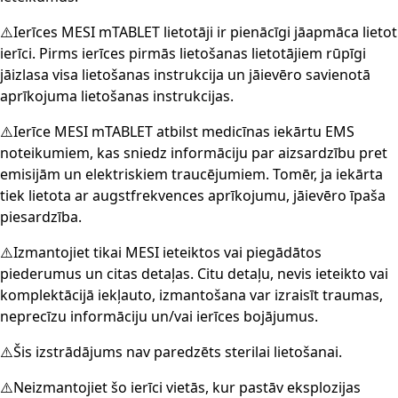
⚠️Ierīces MESI mTABLET lietotāji ir pienācīgi jāapmāca lietot
ierīci. Pirms ierīces pirmās lietošanas lietotājiem rūpīgi
jāizlasa visa lietošanas instrukcija un jāievēro savienotā
aprīkojuma lietošanas instrukcijas.
⚠️Ierīce MESI mTABLET atbilst medicīnas iekārtu EMS
noteikumiem, kas sniedz informāciju par aizsardzību pret
emisijām un elektriskiem traucējumiem. Tomēr, ja iekārta
tiek lietota ar augstfrekvences aprīkojumu, jāievēro īpaša
piesardzība.
⚠️Izmantojiet tikai MESI ieteiktos vai piegādātos
piederumus un citas detaļas. Citu detaļu, nevis ieteikto vai
komplektācijā iekļauto, izmantošana var izraisīt traumas,
neprecīzu informāciju un/vai ierīces bojājumus.
⚠️Šis izstrādājums nav paredzēts sterilai lietošanai.
⚠️Neizmantojiet šo ierīci vietās, kur pastāv eksplozijas