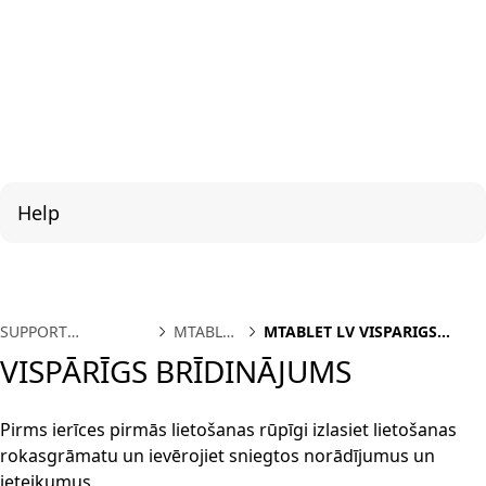
Help
SUPPORT
MTABLET
MTABLET LV VISPARIGS
INTERNATIONAL
LV
BRIDINAJUMS
VISPĀRĪGS BRĪDINĀJUMS
Pirms ierīces pirmās lietošanas rūpīgi izlasiet lietošanas
rokasgrāmatu un ievērojiet sniegtos norādījumus un
ieteikumus.