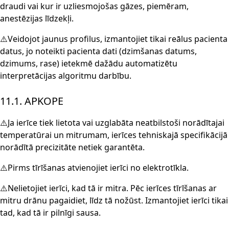
draudi vai kur ir uzliesmojošas gāzes, piemēram,
anestēzijas līdzekļi.
⚠️Veidojot jaunus profilus, izmantojiet tikai reālus pacienta
datus, jo noteikti pacienta dati (dzimšanas datums,
dzimums, rase) ietekmē dažādu automatizētu
interpretācijas algoritmu darbību.
11.1. APKOPE
⚠️Ja ierīce tiek lietota vai uzglabāta neatbilstoši norādītajai
temperatūrai un mitrumam, ierīces tehniskajā specifikācijā
norādītā precizitāte netiek garantēta.
⚠️Pirms tīrīšanas atvienojiet ierīci no elektrotīkla.
⚠️Nelietojiet ierīci, kad tā ir mitra. Pēc ierīces tīrīšanas ar
mitru drānu pagaidiet, līdz tā nožūst. Izmantojiet ierīci tikai
tad, kad tā ir pilnīgi sausa.