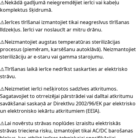
⚠️Nekādā gadījumā neiegremdējiet ierīci vai kabeļu
komplektus šķidrumā.
⚠️Ierīces tīrīšanai izmantojiet tikai neagresīvus tīrīšanas
līdzekļus. Ierīci var noslaucīt ar mitru drānu.
⚠️Neizmantojiet augstas temperatūras sterilizācijas
procesus (piemēram, karsēšanu autoklāvā). Neizmantojiet
sterilizāciju ar e-staru vai gamma starojumu.
⚠️Tīrīšanas laikā ierīce nedrīkst saskarties ar elektrisko
strāvu.
⚠️Neizmetiet ierīci nešķirotos sadzīves atkritumos.
Sagatavojiet to otrreizējai pārstrādei vai dalītai atkritumu
savākšanai saskaņā ar Direktīvu 2002/96/EK par elektrisko
un elektronisko iekārtu atkritumiem (EEIA).
⚠️Lai novērstu strāvas noplūdes izraisītu elektriskās
strāvas trieciena risku, izmantojiet tikai AC/DC barošanas