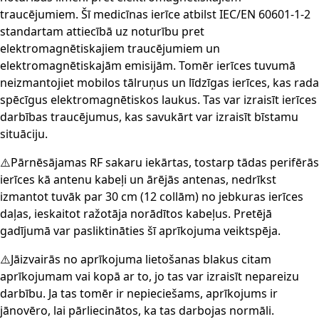
traucējumiem. Šī medicīnas ierīce atbilst IEC/EN 60601-1-2
standartam attiecībā uz noturību pret
elektromagnētiskajiem traucējumiem un
elektromagnētiskajām emisijām. Tomēr ierīces tuvumā
neizmantojiet mobilos tālruņus un līdzīgas ierīces, kas rada
spēcīgus elektromagnētiskos laukus. Tas var izraisīt ierīces
darbības traucējumus, kas savukārt var izraisīt bīstamu
situāciju.
⚠️Pārnēsājamas RF sakaru iekārtas, tostarp tādas perifērās
ierīces kā antenu kabeļi un ārējās antenas, nedrīkst
izmantot tuvāk par 30 cm (12 collām) no jebkuras ierīces
daļas, ieskaitot ražotāja norādītos kabeļus. Pretējā
gadījumā var pasliktināties šī aprīkojuma veiktspēja.
⚠️Jāizvairās no aprīkojuma lietošanas blakus citam
aprīkojumam vai kopā ar to, jo tas var izraisīt nepareizu
darbību. Ja tas tomēr ir nepieciešams, aprīkojums ir
jānovēro, lai pārliecinātos, ka tas darbojas normāli.