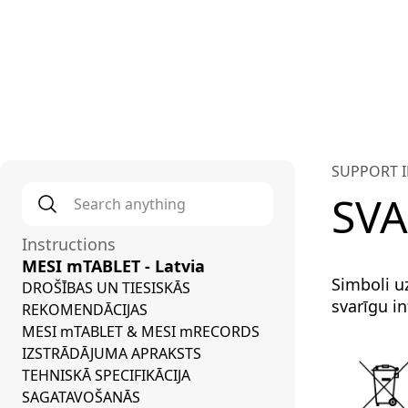
Plat
SUPPORT 
Search anything
*
SVA
Instructions
MESI mTABLET - Latvia
Simboli u
DROŠĪBAS UN TIESISKĀS
svarīgu in
REKOMENDĀCIJAS
MESI mTABLET & MESI mRECORDS
IZSTRĀDĀJUMA APRAKSTS
TEHNISKĀ SPECIFIKĀCIJA
SAGATAVOŠANĀS