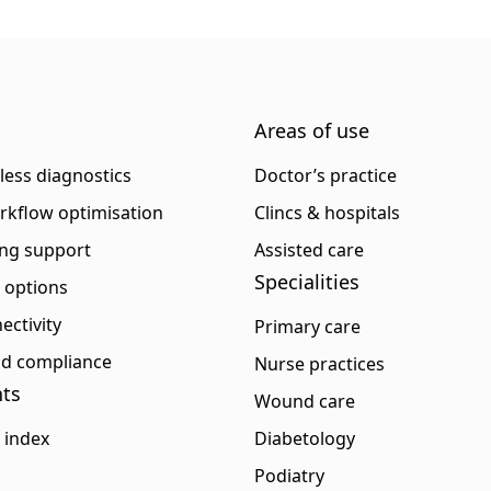
Areas of use
eless diagnostics
Doctor’s practice
rkflow optimisation
Clincs & hospitals
ng support
Assisted care
Specialities
p options
ectivity
Primary care
and compliance
Nurse practices
ts
Wound care
 index
Diabetology
Podiatry