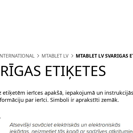
form
Measurements
Solutions
Resources
About 
INTERNATIONAL
MTABLET LV
MTABLET LV SVARIGAS E
RĪGAS ETIĶETES
z etiķetēm ierīces apakšā, iepakojumā un instrukcijā
formāciju par ierīci. Simboli ir aprakstīti zemāk.