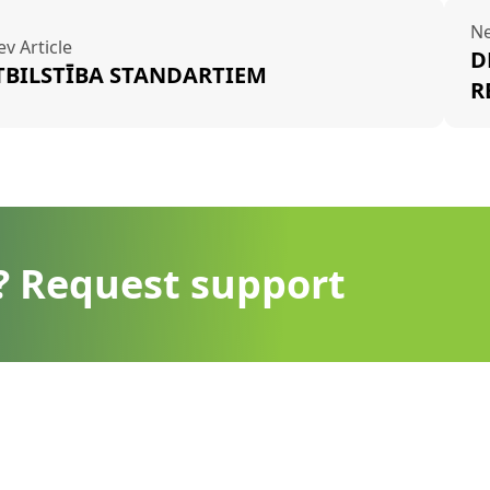
Ne
ev Article
D
TBILSTĪBA STANDARTIEM
R
? Request support