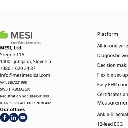
Platform
All-in-one wir
MESI, Ltd.
Stegne 11A
Diagnostic wo
1000 Ljubljana, Slovenia
Decision maki
+386 1 620 34 87
Flexible set-u
info@mesimedical.com
VAT: SI67221998
Easy EHR conn
SWIFT: KBMASI2X
Certificates 
Registration no.: 3844501000
Measuremen
IBAN: SI56 0400 0027 7670 492
Our offices
Ankle-Brachial
12-lead ECG