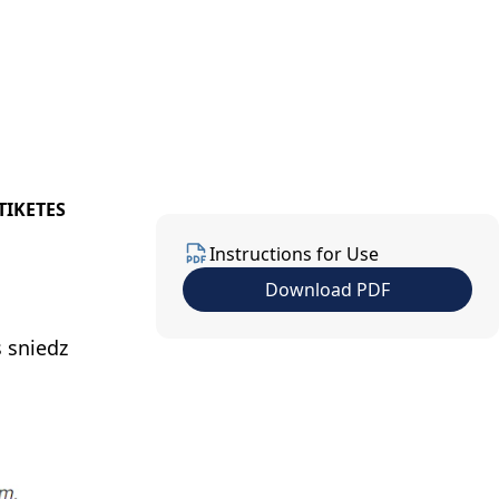
us
Contact Us
EN
TIKETES
Instructions for Use
Download PDF
s sniedz