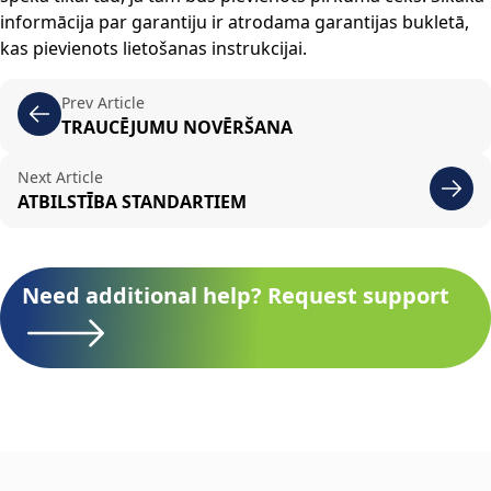
informācija par garantiju ir atrodama garantijas bukletā,
kas pievienots lietošanas instrukcijai.
Prev Article
TRAUCĒJUMU NOVĒRŠANA
Next Article
ATBILSTĪBA STANDARTIEM
Need additional help? Request support