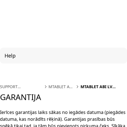
Help
SUPPORT
MTABLET ABI
MTABLET ABI LV
INTERNATIONAL
LV
GARANTIJA
GARANTIJA
Ierīces garantijas laiks sākas no iegādes datuma (piegādes
datuma, kas norādīts rēķinā). Garantijas prasības būs
spēkā tikai tad, ja tām būs pievienots pirkuma čeks. Sīkāka