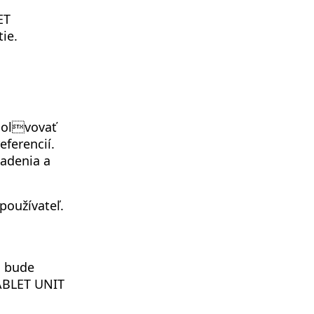
ET
ie.
solvovať
eferencií.
iadenia a
používateľ.
a bude
TABLET UNIT