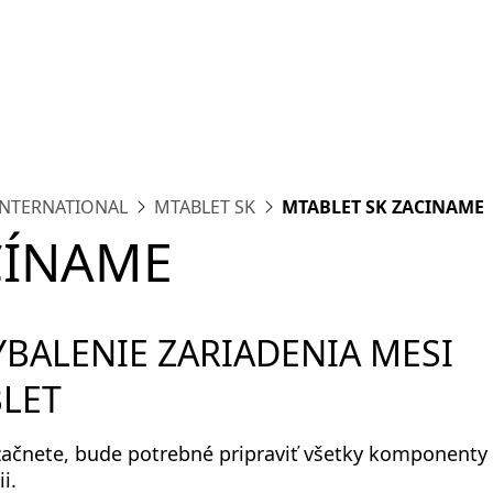
form
Measurements
Solutions
Resources
About 
INTERNATIONAL
MTABLET SK
MTABLET SK ZACINAME
ČÍNAME
VYBALENIE ZARIADENIA MESI
LET
začnete, bude potrebné pripraviť všetky komponenty
i.