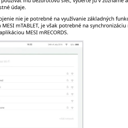
 používať inú bezdrôtovú sieť, vyberte ju v zozname a
tné údaje.
ojenie nie je potrebné na využívanie základných funkc
a MESI mTABLET, je však potrebné na synchronizáciu
aplikáciou MESI mRECORDS.