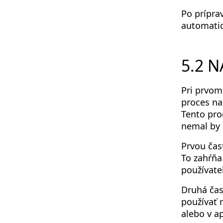
Po prípra
automatic
5.2 
Pri prvom
proces na
Tento pro
nemal by 
Prvou čas
To zahŕňa
používate
Druhá čas
používať 
alebo v a