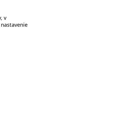
, v
o nastavenie