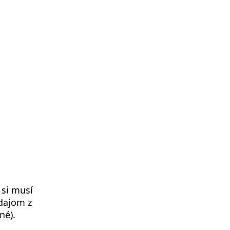
 si musí
dajom z
né).