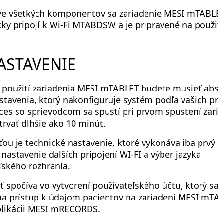
ve všetkých komponentov sa zariadenie MESI mTABL
ky pripojí k Wi-Fi MTABDSW a je pripravené na použit
NASTAVENIE
 použití zariadenia MESI mTABLET budete musieť ab
stavenia, ktorý nakonfiguruje systém podľa vašich pr
ces so sprievodcom sa spustí pri prvom spustení zar
trvať dlhšie ako 10 minút.
ťou je technické nastavenie, ktoré vykonáva iba prvý 
 nastavenie ďalších pripojení WI-FI a výber jazyka
ľského rozhrania.
ť spočíva vo vytvorení používateľského účtu, ktorý s
na prístup k údajom pacientov na zariadení MESI m
plikácii MESI mRECORDS.