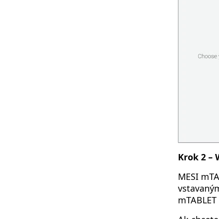
Krok 2 – 
MESI mTA
vstavaným
mTABLET U