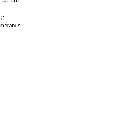
 zadajte
ií
 meraní s