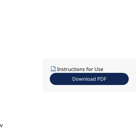
us
Contact Us
EN
Instructions for Use
Download PDF
 v