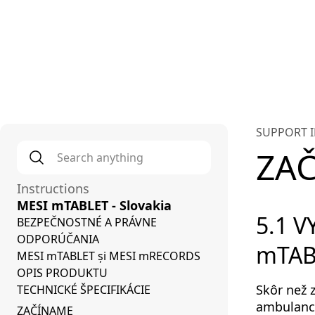
Plat
SUPPORT 
Search anything
*
ZA
Instructions
MESI mTABLET - Slovakia
5.1 
BEZPEČNOSTNÉ A PRÁVNE
ODPORÚČANIA
mTAB
MESI mTABLET și MESI mRECORDS
OPIS PRODUKTU
Skôr než 
TECHNICKÉ ŠPECIFIKÁCIE
ambulanci
ZAČÍNAME