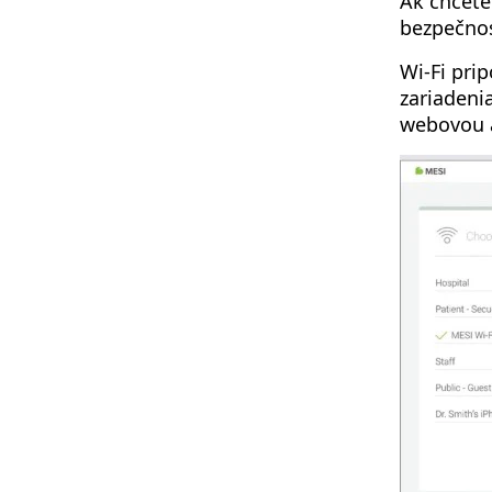
Ak chcete
bezpečnos
Wi-Fi prip
zariadeni
webovou 