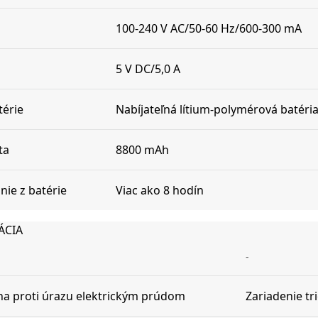
100-240 V AC/50-60 Hz/600-300 mA
5 V DC/5,0 A
térie
Nabíjateľná lítium-polymérová batéri
ta
8800 mAh
nie z batérie
Viac ako 8 hodín
ÁCIA
-
a proti úrazu elektrickým prúdom
Zariadenie tri