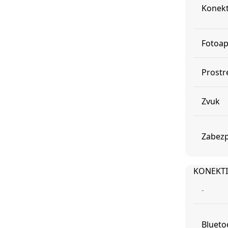
Konekt
Fotoap
Prostr
Zvuk
Zabezp
KONEKTI
-
Blueto