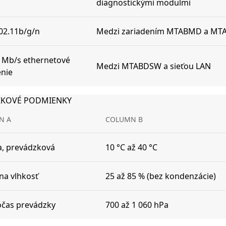
diagnostickými modulmi
802.11b/g/n
Medzi zariadením MTABMD a M
 Mb/s ethernetové
Medzi MTABDSW a sieťou LAN
enie
ZKOVÉ PODMIENKY
N A
COLUMN B
a, prevádzková
10 °C až 40 °C
vna vlhkosť
25 až 85 % (bez kondenzácie)
očas prevádzky
700 až 1 060 hPa