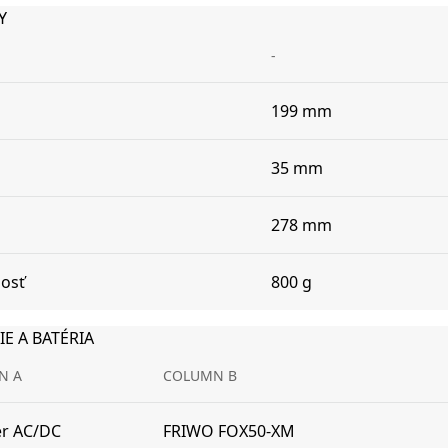
Y
-
199 mm
35 mm
278 mm
osť
800 g
IE A BATÉRIA
N A
COLUMN B
ér AC/DC
FRIWO FOX50-XM