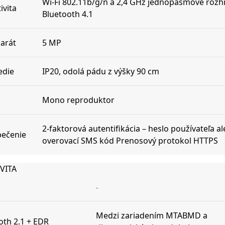
Wi-Fi 802.11b/g/n a 2,4 GHz jednopásmové rozh
ivita
Bluetooth 4.1
arát
5 MP
edie
IP20, odolá pádu z výšky 90 cm
Mono reproduktor
2-faktorová autentifikácia – heslo používateľa a
ečenie
overovací SMS kód Prenosový protokol HTTPS
VITA
-
Medzi zariadením MTABMD a
oth 2.1 + EDR