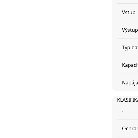
Vstup
Výstup
Typ ba
Kapaci
Napája
KLASIFIK
-
Ochran