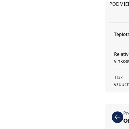
PODMIEN
-
Teplot
Relatí
vlhkos
Tlak
vzduc
Pr
O