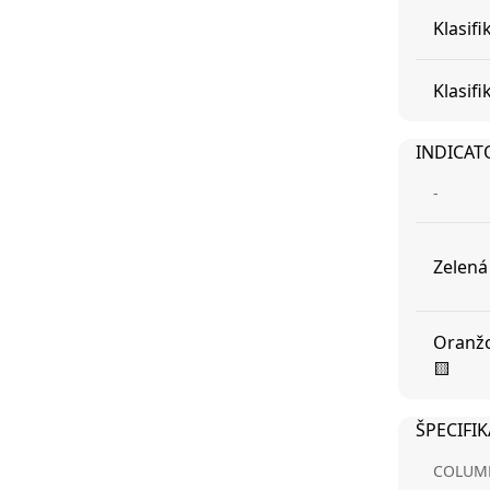
Klasif
Klasif
INDICAT
-
Zelená
Oranžo
🟨
ŠPECIFI
COLUM