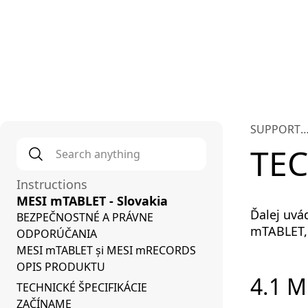
Plat
SUPPORT
Search anything
*
INTERNAT
TEC
Instructions
MESI mTABLET - Slovakia
Ďalej uvá
BEZPEČNOSTNÉ A PRÁVNE
mTABLET, 
ODPORÚČANIA
MESI mTABLET și MESI mRECORDS
OPIS PRODUKTU
4.1 
TECHNICKÉ ŠPECIFIKÁCIE
ZAČÍNAME