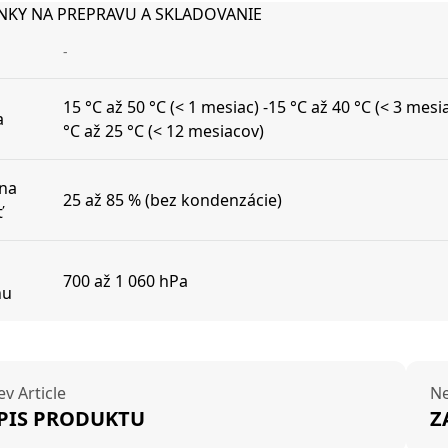
KY NA PREPRAVU A SKLADOVANIE
-
15 °C až 50 °C (< 1 mesiac) -15 °C až 40 °C (< 3 mesi
a
°C až 25 °C (< 12 mesiacov)
vna
25 až 85 % (bez kondenzácie)
ť
700 až 1 060 hPa
hu
ev Article
Ne
PIS PRODUKTU
Z