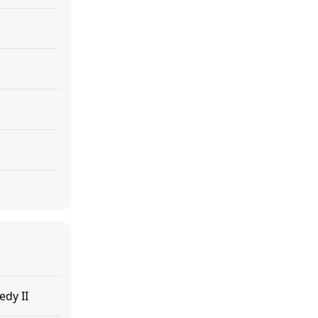
a
edy II