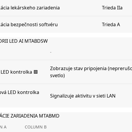
ikácia lekárskeho zariadenia
Trieda IIa
ikácia bezpečnosti softvéru
Trieda A
ORII LED AI MTABDSW
-
Zobrazuje stav pripojenia (nepreruš
 LED kontrolka 🟩
svetlo)
vá LED kontrolka
Signalizuje aktivitu v sieti LAN
KÁCIE ZARIADENIA MTABMD
N A
COLUMN B