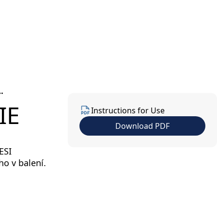
us
Contact Us
EN
IE
Instructions for Use
Download PDF
ESI
o v balení.