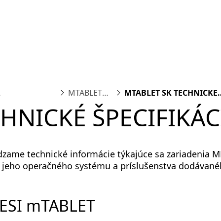
form
Measurements
Solutions
Resources
About 
MTABLET
MTABLET SK TECHNICKE
IONAL
SK
SPECIFIKACIE
HNICKÉ ŠPECIFIKÁC
dzame technické informácie týkajúce sa zariadenia M
jeho operačného systému a príslušenstva dodávanéh
MESI mTABLET