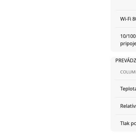
Wi-Fi 
10/100
pripoj
PREVÁD
COLUM
Teplot
Relatí
Tlak p