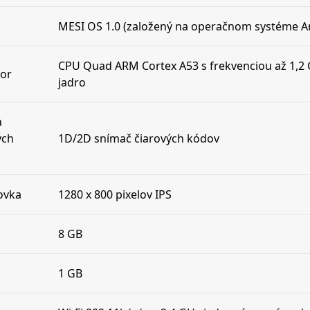
MESI OS 1.0 (založený na operačnom systéme A
CPU Quad ARM Cortex A53 s frekvenciou až 1,2
or
jadro
a
ých
1D/2D snímač čiarových kódov
ovka
1280 x 800 pixelov IPS
8 GB
1 GB