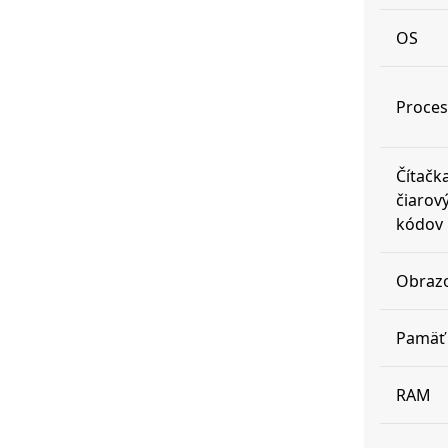
OS
Proces
Čítačk
čiarov
kódov
Obraz
Pamäť
RAM