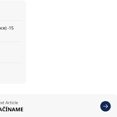
ace) -15
xt Article
AČÍNAME