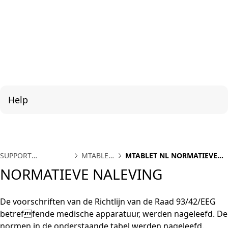
Help
SUPPORT
MTABLET
MTABLET NL NORMATIEVE
INTERNATIONAL
NL
NALEVING
NORMATIEVE NALEVING
De voorschriften van de Richtlijn van de Raad 93/42/EEG
betreffende medische apparatuur, werden nageleefd. De
normen in de onderstaande tabel werden nageleefd.