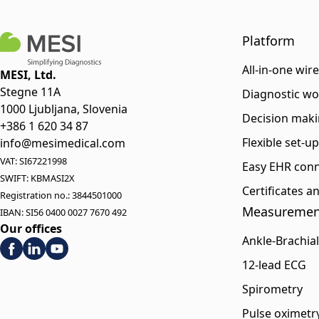
Platform
All-in-one wir
MESI, Ltd.
Stegne 11A
Diagnostic wo
1000 Ljubljana, Slovenia
Decision maki
+386 1 620 34 87
Flexible set-u
info@mesimedical.com
VAT: SI67221998
Easy EHR conn
SWIFT: KBMASI2X
Certificates 
Registration no.: 3844501000
Measuremen
IBAN: SI56 0400 0027 7670 492
Our offices
Ankle-Brachial
12-lead ECG
Spirometry
Pulse oximetr