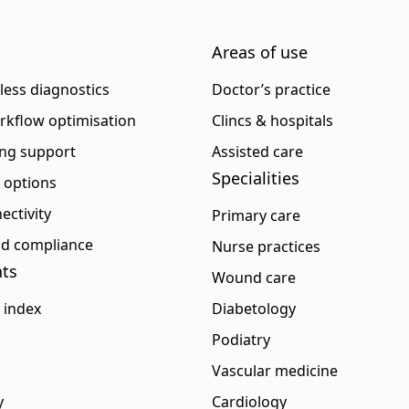
Areas of use
eless diagnostics
Doctor’s practice
rkflow optimisation
Clincs & hospitals
ng support
Assisted care
Specialities
p options
ectivity
Primary care
and compliance
Nurse practices
ts
Wound care
 index
Diabetology
Podiatry
Vascular medicine
y
Cardiology