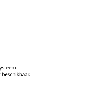
form
Measurements
Solutions
Resources
About 
systeem.
k beschikbaar.