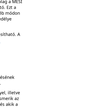
ólag a MESI
ó. Ezt a
gyéb módon
edélye
sítható. A
m
lésének
.
l, illetve
ismerik az
és akik a