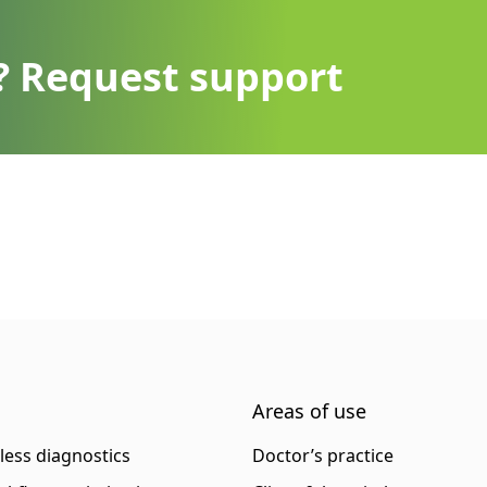
? Request support
Areas of use
eless diagnostics
Doctor’s practice