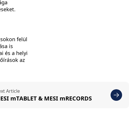
sága
seket.
ásokon felül
ása is
 és a helyi
lőírások az
xt Article
ESI mTABLET & MESI mRECORDS