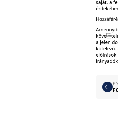
saját, a 
érdekében
Hozzáféré
Amennyibe
követelm
a jelen d
kötelező.
előírások 
irányadók
Pr
F