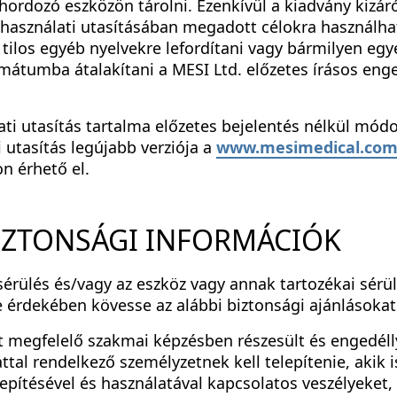
hordozó eszközön tárolni. Ezenkívül a kiadvány kizár
asználati utasításában megadott célokra használhat
 tilos egyéb nyelvekre lefordítani vagy bármilyen e
mátumba átalakítani a MESI Ltd. előzetes írásos eng
ati utasítás tartalma előzetes bejelentés nélkül módo
i utasítás legújabb verziója a
www.mesimedical.co
n érhető el.
BIZTONSÁGI INFORMÁCIÓK
sérülés és/vagy az eszköz vagy annak tartozékai sérü
e érdekében kövesse az alábbi biztonsági ajánlásokat
t megfelelő szakmai képzésben részesült és engedéllye
ttal rendelkező személyzetnek kell telepítenie, akik 
lepítésével és használatával kapcsolatos veszélyeket, 