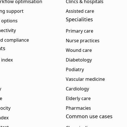
rkflow optimisation
Clincs & hospitals
ng support
Assisted care
Specialities
p options
ectivity
Primary care
and compliance
Nurse practices
ts
Wound care
 index
Diabetology
Podiatry
Vascular medicine
y
Cardiology
e
Elderly care
ocity
Pharmacies
Common use cases
ndex