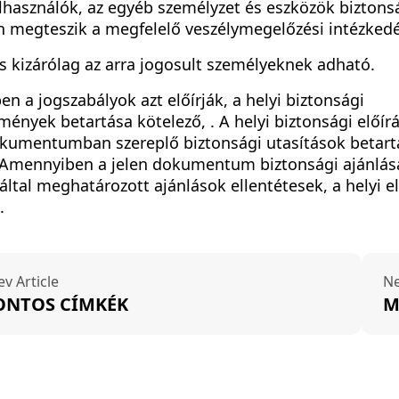
felhasználók, az egyéb személyzet és eszközök bizton
 megteszik a megfelelő veszélymegelőzési intézkedé
s kizárólag az arra jogosult személyeknek adható.
n a jogszabályok azt előírják, a helyi biztonsági
ények betartása kötelező, . A helyi biztonsági előír
okumentumban szereplő biztonsági utasítások betart
 Amennyiben a jelen dokumentum biztonsági ajánlásai
által meghatározott ajánlások ellentétesek, a helyi e
.
ev Article
Ne
ONTOS CÍMKÉK
M