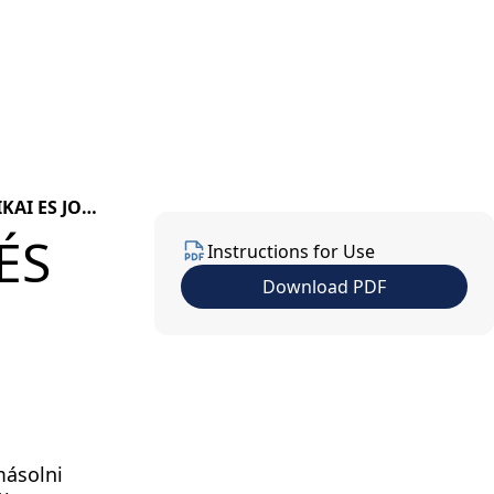
us
Contact Us
EN
AI ES JOGI
ÉS
Instructions for Use
Download PDF
másolni