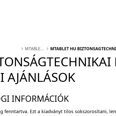
form
Measurements
Solutions
Resources
About 
MTABLET
MTABLET HU BIZTONSAGTECHNIK
IONAL
HU
AJANLASOK
TONSÁGTECHNIKAI 
I AJÁNLÁSOK
JOGI INFORMÁCIÓK
g fenntartva. Ezt a kiadványt tilos sokszorosítani, le