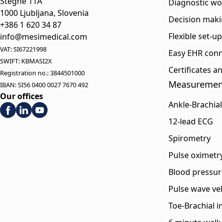
Stegne 11A
Diagnostic wo
1000 Ljubljana, Slovenia
Decision maki
+386 1 620 34 87
Flexible set-u
info@mesimedical.com
VAT: SI67221998
Easy EHR conn
SWIFT: KBMASI2X
Certificates 
Registration no.: 3844501000
Measuremen
IBAN: SI56 0400 0027 7670 492
Our offices
Ankle-Brachial
12-lead ECG
Spirometry
Pulse oximetr
Blood pressur
Pulse wave vel
Toe-Brachial i