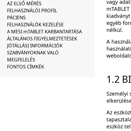
vagy adat
AZ ELSŐ MÉRÉS
mTABLET h
FELHASZNÁLÓI PROFIL
kiadványt
PÁCIENS
egyéb for
FELHASZNÁLÓK KEZELÉSE
nélkül.
A MESI mTABLET KARBANTARTÁSA
ÁLTALÁNOS FIGYELMEZTETÉSEK
A használ
JÓTÁLLÁSI INFORMÁCIÓK
használat
SZABVÁNYOKNAK VALÓ
weboldalo
MEGFELELÉS
FONTOS CÍMKÉK
1.2 
Személyi 
elkerülés
Az eszköz
tapasztala
eszköz te