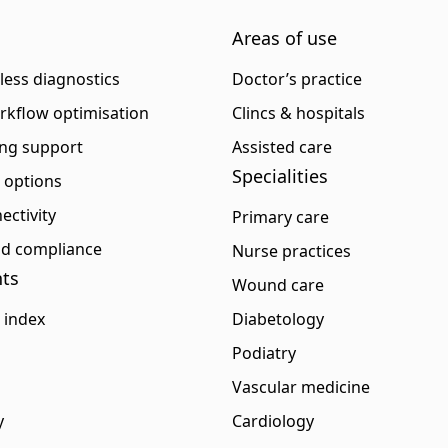
Areas of use
eless diagnostics
Doctor’s practice
rkflow optimisation
Clincs & hospitals
ng support
Assisted care
Specialities
p options
ectivity
Primary care
and compliance
Nurse practices
ts
Wound care
 index
Diabetology
Podiatry
Vascular medicine
y
Cardiology