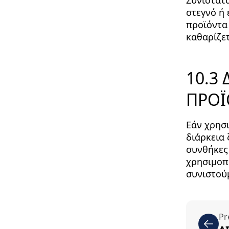
Συνιστάτα
στεγνό ή
προϊόντα
καθαρίζετ
10.3
ΠΡΟΪ
Εάν χρησι
διάρκεια 
συνθήκες 
χρησιμοπ
συνιστού
Pr