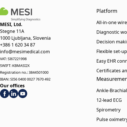
Platform
All-in-one wir
MESI, Ltd.
Stegne 11A
Diagnostic wo
1000 Ljubljana, Slovenia
Decision maki
+386 1 620 34 87
Flexible set-u
info@mesimedical.com
VAT: SI67221998
Easy EHR conn
SWIFT: KBMASI2X
Certificates 
Registration no.: 3844501000
Measuremen
IBAN: SI56 0400 0027 7670 492
Our offices
Ankle-Brachial
12-lead ECG
Spirometry
Pulse oximetr