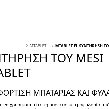
form
Measurements
Solutions
Resources
About 
MTABLET
MTABLET EL SYNTHRHSH TO
IONAL
EL
MTABLET
ΝΤΗΡΗΣΗ ΤΟΥ MESI
ABLET
 ΦΟΡΤΙΣΗ ΜΠΑΤΑΡΙΑΣ ΚΑΙ ΦΥΛ
τε να χρησιμοποιείτε τη συσκευή με τροφοδοσία απ