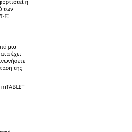
φορτιστεί η
ύ των
I-FI
πό μια
ατα έχει
οινωνήσετε
σταση της
I mTABLET