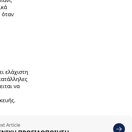
πανί,
ικά
η όταν
ει ελάχιστη
κατάλληλες
ειται να
κευής.
xt Article