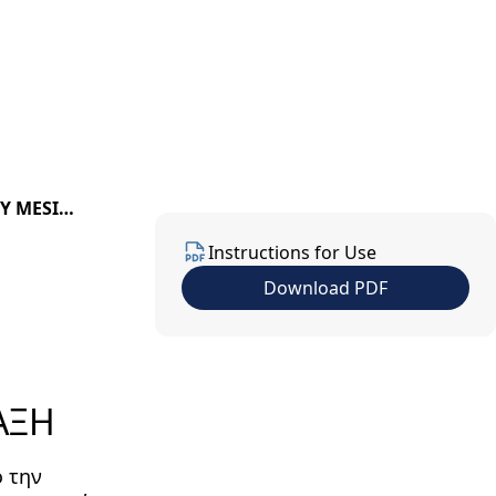
us
Contact Us
EN
Y MESI
Instructions for Use
Download PDF
ΑΞΗ
ό την