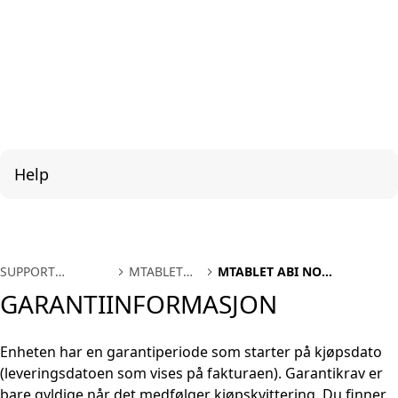
Help
SUPPORT
MTABLET
MTABLET ABI NO
INTERNATIONAL
ABI NO
GARANTIINFORMASJON
GARANTIINFORMASJON
Enheten har en garantiperiode som starter på kjøpsdato
(leveringsdatoen som vises på fakturaen). Garantikrav er
bare gyldige når det medfølger kjøpskvittering. Du finner