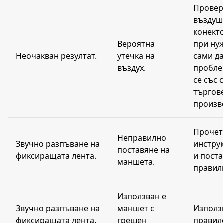
Провер
въздуш
конекто
Вероятна
при нуж
Неочакван резултат.
утечка на
сами д
въздух.
пробле
се със 
търгов
произв
Прочет
Неправилно
Звучно разпъване на
инстру
поставяне на
фиксиращата лента.
и пост
маншета.
правил
Използван е
Звучно разпъване на
маншет с
Използ
фиксиращата лента.
грешен
правил