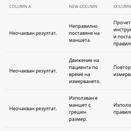
COLUMN A
NEW COLUMN
COLUMN
Прочет
Неправилно
инстру
Неочакван резултат.
поставяне на
и пост
маншета.
правил
Движение на
пациента по
Повтор
Неочакван резултат.
време на
измерв
измерването.
Използван е
маншет с
Използ
Неочакван резултат.
грешен
правил
размер.