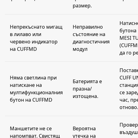
размер.
Натисн
Непрекъснато мигащ
Неправилно
бутона 
в лилаво или
състояние на
MESI T
червено индикатор
диагностичния
(CUFFMD
на CUFFMD
модул
да го р
Постав
Няма светлина при
CUFF UN
Батерията е
натискане на
станция
празна/
мултифункционалния
се зар
изтощена.
бутон на CUFFMD
час, пр
отново
Провер
Маншетите не се
Вероятна
въздуш
напомпват. Свистящ
утечка на