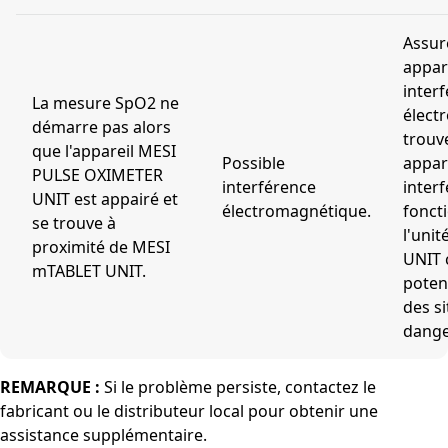
Assur
appar
inter
La mesure SpO2 ne
élect
démarre pas alors
trouv
que l'appareil MESI
Possible
appar
PULSE OXIMETER
interférence
interf
UNIT est appairé et
électromagnétique.
fonct
se trouve à
l'uni
proximité de MESI
UNIT 
mTABLET UNIT.
poten
des s
dange
REMARQUE :
Si le problème persiste, contactez le
fabricant ou le distributeur local pour obtenir une
assistance supplémentaire.