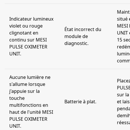
Maint
Indicateur lumineux
situé 
violet ou rouge
MESI
État incorrect du
clignotant en
UNIT 
module de
continu sur MESI
15 se
diagnostic.
PULSE OXIMETER
redém
UNIT.
lumin
comme
Aucune lumière ne
Placez
s'allume lorsque
PULS
j'appuie sur la
sur la
touche
Batterie à plat.
et lai
multifonctions en
penda
haut de l'unité MESI
demih
PULSE OXIMETER
réessa
UNIT.