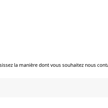
orme
Mesures
Solutions
Ressources
À propos de 
sissez la manière dont vous souhaitez nous conta