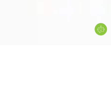
S’adapte à tous les environnement
cliniques
Connecté où que vous soyez
Conçu pour vous accompagner
partout