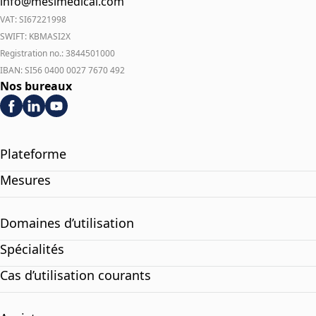
info@mesimedical.com
VAT: SI67221998
SWIFT: KBMASI2X
Registration no.: 3844501000
IBAN: SI56 0400 0027 7670 492
Nos bureaux
Plateforme
Mesures
Domaines d’utilisation
Spécialités
Cas d’utilisation courants