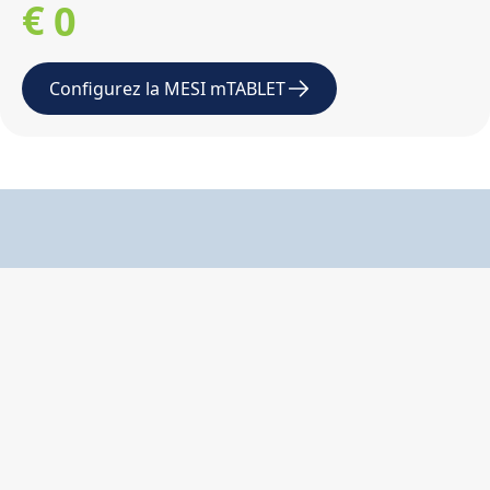
€
0
1
Configurez la MESI mTABLET
2
3
4
5
6
7
8
9