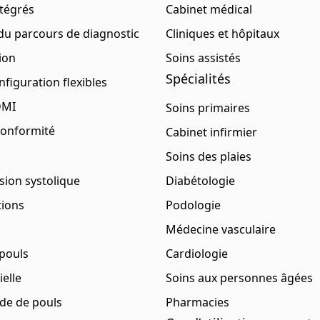
ntégrés
Cabinet médical
du parcours de diagnostic
Cliniques et hôpitaux
sion
Soins assistés
Spécialités
figuration flexibles
DMI
Soins primaires
 conformité
Cabinet infirmier
Soins des plaies
sion systolique
Diabétologie
tions
Podologie
Médecine vasculaire
pouls
Cardiologie
ielle
Soins aux personnes âgées
nde de pouls
Pharmacies