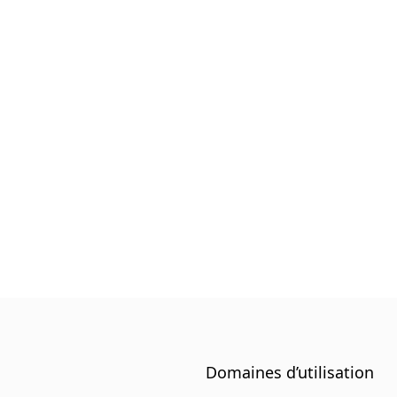
orme
Mesures
Solutions
Ressources
À propos de 
Domaines d’utilisation