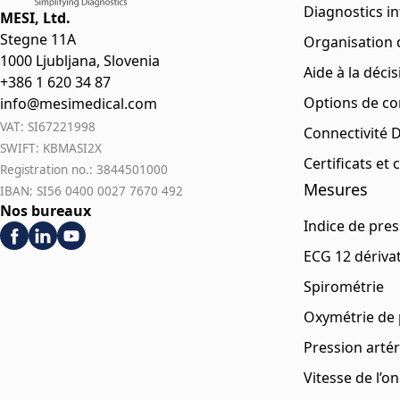
Diagnostics i
MESI, Ltd.
Stegne 11A
Organisation 
1000 Ljubljana, Slovenia
Aide à la déci
+386 1 620 34 87
Options de con
info@mesimedical.com
VAT: SI67221998
Connectivité 
SWIFT: KBMASI2X
Certificats et
Registration no.: 3844501000
Mesures
IBAN: SI56 0400 0027 7670 492
Nos bureaux
Indice de pres
ECG 12 dériva
Spirométrie
Oxymétrie de 
Pression artér
Vitesse de l’o