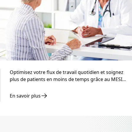
Optimisez votre flux de travail quotidien et soignez
plus de patients en moins de temps grâce au MESI
mTABLET - des diagnostics intelligents conçus pour les
établissements de soins primaires très occupés.
En savoir plus