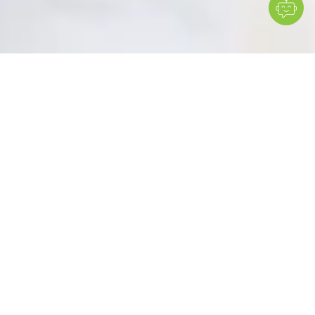
MESI mTABLET simplifie les contrôles de routine,
détecte précocement les complications liées au
diabète et favorise des soins cohérents, orientés
données.
Des résultats précis, des soins efficaces