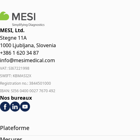
MESI, Ltd.
Stegne 11A
1000 Ljubljana, Slovenia
+386 1 620 34 87
info@mesimedical.com
VAT: SI67221998
SWIFT: KBMASI2X
Registration no.: 3844501000
IBAN: SI56 0400 0027 7670 492
Nos bureaux
Plateforme
Mesures