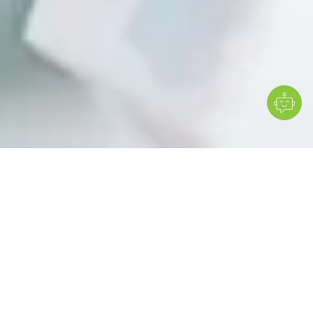
MESI mTABLET permet d’effectuer des bilans de
santé fiables et de gérer efficacement les données