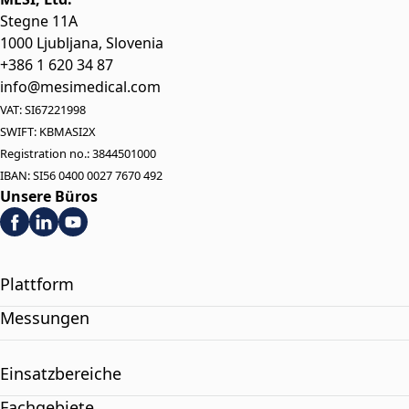
Stegne 11A
1000 Ljubljana, Slovenia
+386 1 620 34 87
info@mesimedical.com
VAT: SI67221998
SWIFT: KBMASI2X
Registration no.: 3844501000
IBAN: SI56 0400 0027 7670 492
Unsere Büros
Plattform
Messungen
Einsatzbereiche
Fachgebiete