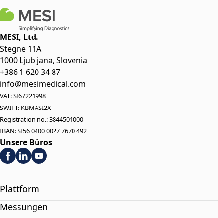
MESI, Ltd.
Stegne 11A
1000 Ljubljana, Slovenia
+386 1 620 34 87
info@mesimedical.com
VAT: SI67221998
SWIFT: KBMASI2X
Registration no.: 3844501000
IBAN: SI56 0400 0027 7670 492
Unsere Büros
Plattform
Messungen