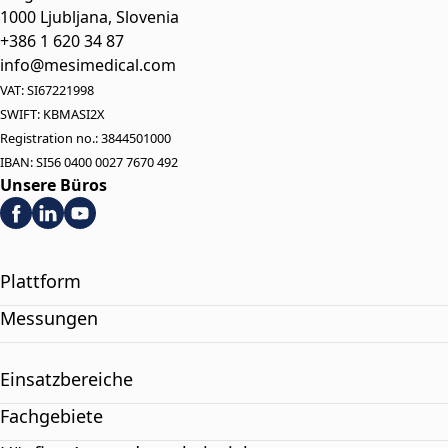
1000 Ljubljana, Slovenia
+386 1 620 34 87
info@mesimedical.com
VAT: SI67221998
SWIFT: KBMASI2X
Registration no.: 3844501000
IBAN: SI56 0400 0027 7670 492
Unsere Büros
Plattform
Messungen
Einsatzbereiche
Fachgebiete