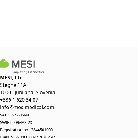
MESI, Ltd.
Stegne 11A
1000 Ljubljana, Slovenia
+386 1 620 34 87
info@mesimedical.com
VAT: SI67221998
SWIFT: KBMASI2X
Registration no.: 3844501000
IBAN: SI56 0400 0027 7670 492