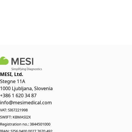
MESI, Ltd.
Stegne 11A
1000 Ljubljana, Slovenia
+386 1 620 34 87
info@mesimedical.com
VAT: SI67221998
SWIFT: KBMASI2X
Registration no.: 3844501000
IBAN: SI56 0400 0027 7670 492