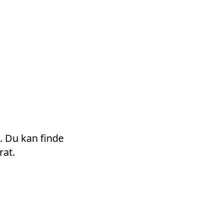
form
Measurements
Solutions
Resources
About 
 Du kan finde
rat.