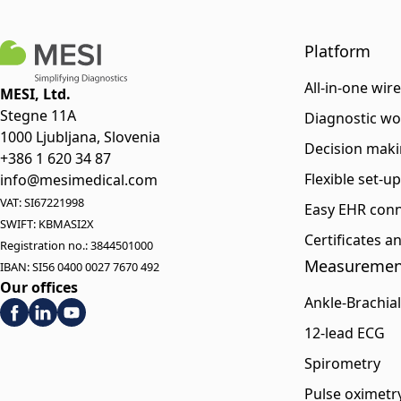
Platform
All-in-one wir
MESI, Ltd.
Stegne 11A
Diagnostic wo
1000 Ljubljana, Slovenia
Decision maki
+386 1 620 34 87
Flexible set-u
info@mesimedical.com
VAT: SI67221998
Easy EHR conn
SWIFT: KBMASI2X
Certificates 
Registration no.: 3844501000
Measuremen
IBAN: SI56 0400 0027 7670 492
Our offices
Ankle-Brachial
12-lead ECG
Spirometry
Pulse oximetr