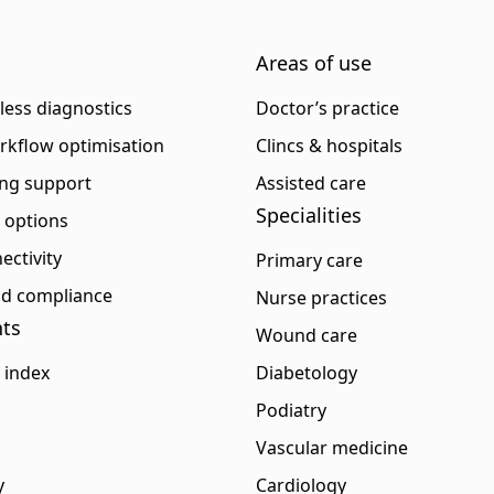
Areas of use
eless diagnostics
Doctor’s practice
rkflow optimisation
Clincs & hospitals
ng support
Assisted care
Specialities
p options
ectivity
Primary care
and compliance
Nurse practices
ts
Wound care
 index
Diabetology
Podiatry
Vascular medicine
y
Cardiology