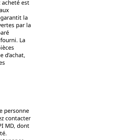
 acheté est
iaux
garantit la
ertes par la
paré
fourni. La
pièces
e d’achat,
es
ne personne
ez contacter
BPI MD, dont
té.