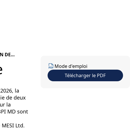
nous
Contactez nous
FR
N DE
e
Mode d'emploi
Télécharger le PDF
2026, la
tie de deux
ur la
ABPI MD sont
é MESI Ltd.