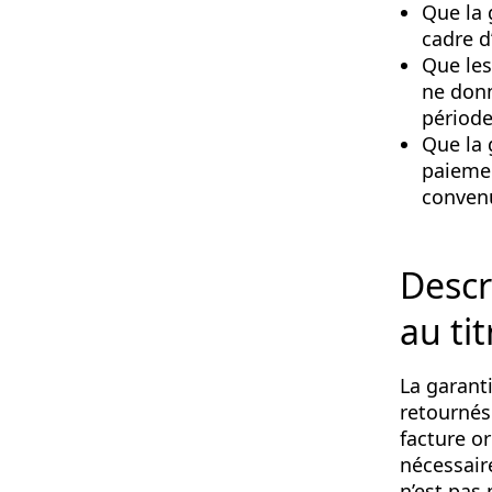
Que la 
cadre 
Que les
ne donn
période
Que la 
paiemen
conven
Descr
au tit
La garanti
retournés
facture or
nécessaire
n’est pas 