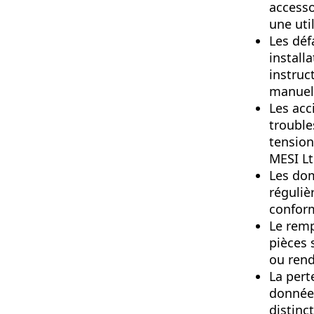
accesso
une uti
Les déf
install
instruc
manuel d
Les acci
trouble
tension
MESI Lt
Les dom
réguliè
conform
Le remp
pièces 
ou rendu
La pert
données
distinct