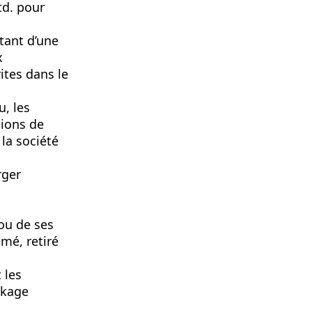
td. pour
tant d’une
x
ites dans le
u, les
tions de
la société
rger
ou de ses
imé, retiré
 les
ckage