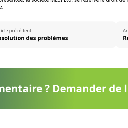
e.
ticle précédent
Ar
ésolution des problèmes
R
mentaire ? Demander de l