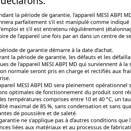
déclarons:
dant la période de garantie, l’appareil MESI ABPI M
nnera parfaitement s’il est manipulé comme indiqué 
emploi et s’il est entretenu régulièrement (étalonna
oire de l’appareil une fois par an dans un centre de s
période de garantie démarre à la date d’achat.
ant la période de garantie, les défauts et les défaill
ues de l’appareil MESI ABPI MD qui surviennent à la 
tion normale seront pris en charge et rectifiés aux fra
rise.
ppareil MESI ABPI MD sera pleinement opérationnel s
ons optimales de fonctionnement du produit sont ré
des températures comprises entre 10 et 40 °C, un ta
ité maximal de 85 %, sans condensation et sans qua
ntes de poussière et de saleté.
garantie ne s’applique pas à d’autres conditions que 
ances liées aux matériaux et au processus de fabricat