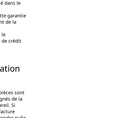
sé dans le
tte garantie
nt de la
 le
 de crédit
ation
 pièces sont
gnés de la
reil. Si
facture
rendre nulle