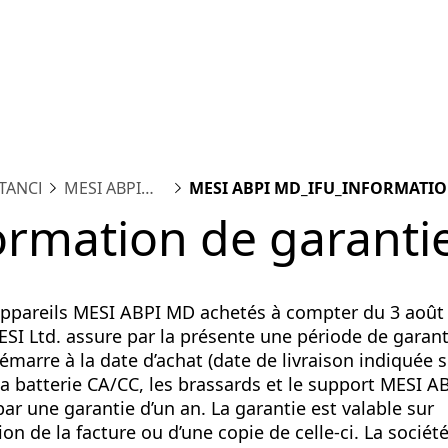
orme
Mesures
Solutions
Ressources
À propos de 
STANCE
MESI ABPI
MESI ABPI MD_IFU_INFORMATIO
MD
GARANTIE
ormation de garanti
appareils MESI ABPI MD achetés à compter du 3 août 
ESI Ltd. assure par la présente une période de garan
émarre à la date d’achat (date de livraison indiquée s
 La batterie CA/CC, les brassards et le support MESI 
ar une garantie d’un an. La garantie est valable sur
on de la facture ou d’une copie de celle-ci. La sociét