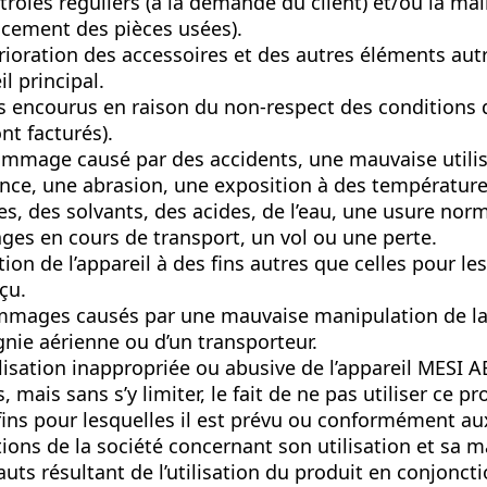
trôles réguliers (à la demande du client) et/ou la m
cement des pièces usées).
rioration des accessoires et des autres éléments aut
il principal.
is encourus en raison du non-respect des conditions 
ont facturés).
mmage causé par des accidents, une mauvaise utilis
nce, une abrasion, une exposition à des températur
s, des solvants, des acides, de l’eau, une usure nor
s en cours de transport, un vol ou une perte.
ation de l’appareil à des fins autres que celles pour les
çu.
mages causés par une mauvaise manipulation de la 
ie aérienne ou d’un transporteur.
lisation inappropriée ou abusive de l’appareil MESI A
, mais sans s’y limiter, le fait de ne pas utiliser ce p
fins pour lesquelles il est prévu ou conformément au
tions de la société concernant son utilisation et sa 
auts résultant de l’utilisation du produit en conjonct