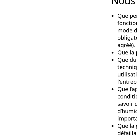
Nous 
Que pen
fonctio
mode d’
obligat
agréé).
Que la 
Que dur
techniq
utilisa
l’entrep
Que l’a
conditi
savoir 
d’humid
importa
Que la 
défaill