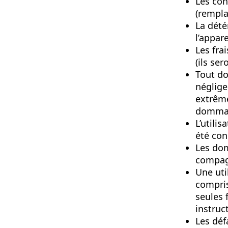
Les con
(rempla
La dété
l’appare
Les fra
(ils ser
Tout do
néglige
extrême
dommage
L’utilis
été con
Les dom
compagn
Une uti
compris
seules 
instruc
Les déf