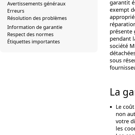
garantit 
Avertissements généraux
exempt de
Erreurs
appropriés
Résolution des problèmes
réparatio
Information de garantie
présente g
Respect des normes
pendant l
Étiquettes importantes
société M
détachées
sous rése
fournisse
La ga
Le coû
non aut
votre d
les coo