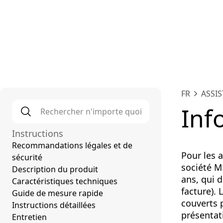
Platef
FR
ASSI
Rechercher n'importe quoi
*
Inf
Instructions
Recommandations légales et de
Pour les 
sécurité
société M
Description du produit
ans, qui d
Caractéristiques techniques
facture).
Guide de mesure rapide
couverts p
Instructions détaillées
présentati
Entretien