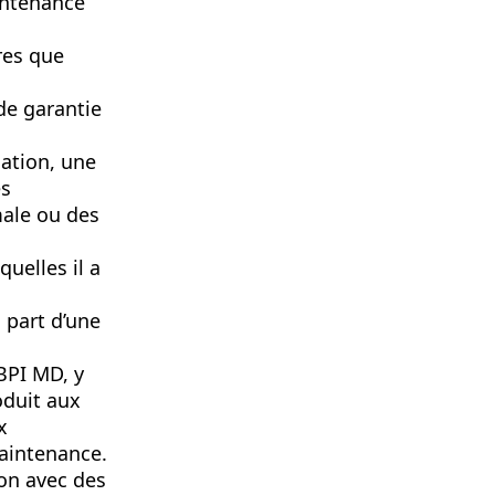
aintenance
res que
de garantie
ation, une
es
male ou des
quelles il a
part d’une
BPI MD, y
roduit aux
x
maintenance.
ion avec des