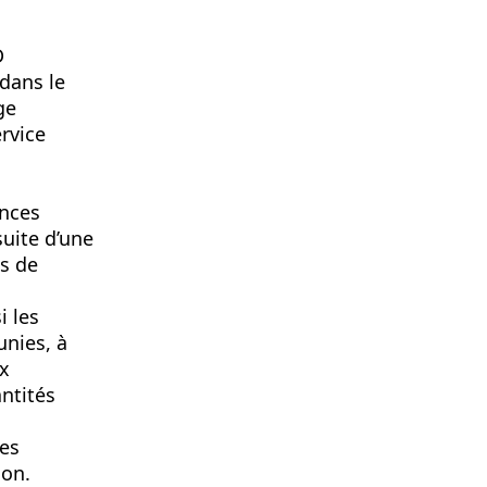
D
dans le
ge
ervice
ances
suite d’une
is de
i les
unies, à
ux
ntités
les
ion.