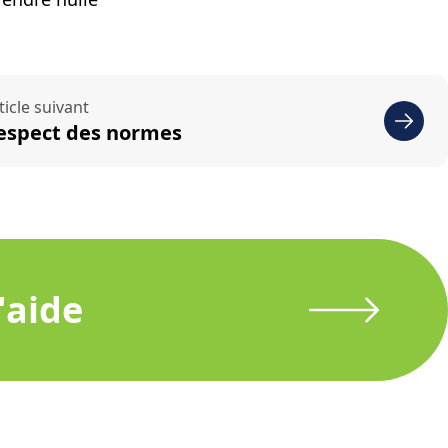
ticle suivant
espect des normes
'aide