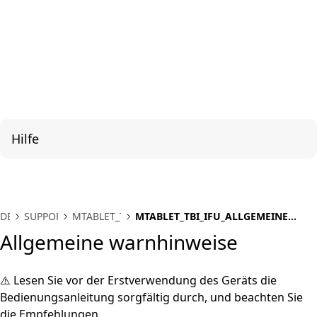
Hilfe
DE
SUPPORT
MTABLET_TBI
MTABLET_TBI_IFU_ALLGEMEINE
WARNHINWEISE
Allgemeine warnhinweise
⚠️ Lesen Sie vor der Erstverwendung des Geräts die
Bedienungsanleitung sorgfältig durch, und beachten Sie
die Empfehlungen.