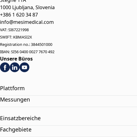
Stegne 11A
1000 Ljubljana, Slovenia
+386 1 620 34 87
info@mesimedical.com
VAT: SI67221998
SWIFT: KBMASI2X
Registration no.: 3844501000
IBAN: SI56 0400 0027 7670 492
Unsere Büros
Plattform
Messungen
Einsatzbereiche
Fachgebiete