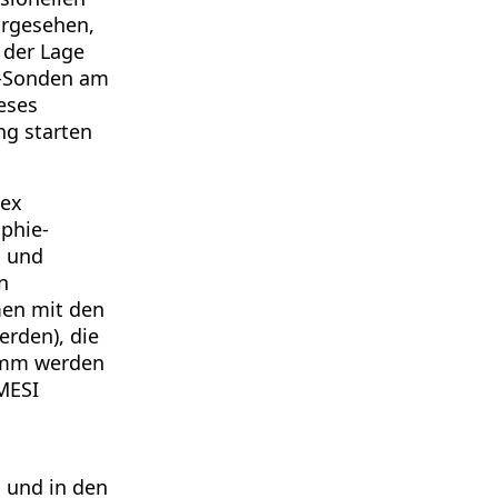
orgesehen,
 der Lage
G-Sonden am
ieses
ng starten
dex
phie-
s und
n
men mit den
erden), die
ramm werden
 MESI
 und in den