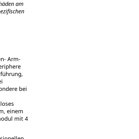
chäden am
ezifischen
en- Arm-
eriphere
führung,
i
ondere bei
tloses
em, einem
odul mit 4
sionellen