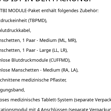
TBI MODULE-Paket enthält folgendes Zubehör:
druckeinheit (TBPMD),
lutdruckkabel,
chetten, 1 Paar - Medium (ML, MR),
chetten, 1 Paar - Large (LL, LR),
hlose Blutdruckmodule (CUFFMD),
hlose Manschetten - Medium (RA, LA),
chnittene medizinische Pflaster,
igungsband,
loses medizinisches Tablett-System (separate Verpac
tationsmodul mit 4 Anschlüssen (separate Verpackun