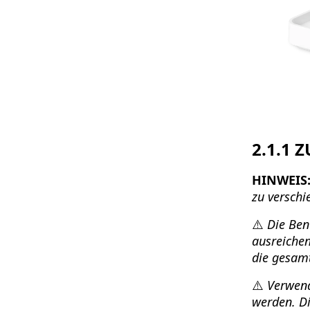
2.1.1 
HINWEIS
zu versch
⚠️
Die Ben
ausreichen
die gesamt
⚠️
Verwend
werden. Di