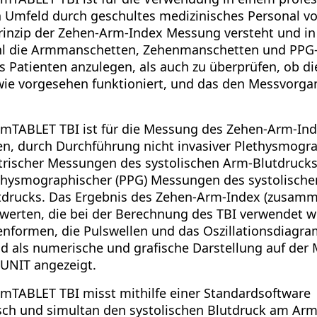
n Umfeld durch geschultes medizinisches Personal v
rinzip der Zehen-Arm-Index Messung versteht und in
ohl die Armmanschetten, Zehenmanschetten und PP
s Patienten anzulegen, als auch zu überprüfen, ob d
ie vorgesehen funktioniert, und das den Messvorga
mTABLET TBI ist für die Messung des Zehen-Arm-In
n, durch Durchführung nicht invasiver Plethysmogra
trischer Messungen des systolischen Arm-Blutdruck
hysmographischer (PPG) Messungen des systolische
tdrucks. Das Ergebnis des Zehen-Arm-Index (zusam
werten, die bei der Berechnung des TBI verwendet w
nformen, die Pulswellen und das Oszillationsdiag
nd als numerische und grafische Darstellung auf der
UNIT angezeigt.
mTABLET TBI misst mithilfe einer Standardsoftware
ch und simultan den systolischen Blutdruck am Arm