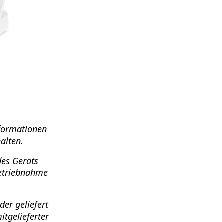
nformationen
alten.
des Geräts
betriebnahme
er geliefert
tgelieferter