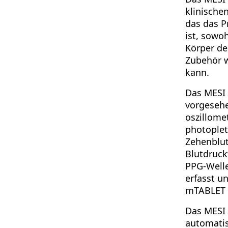
klinische
das das P
ist, sow
Körper de
Zubehör w
kann.
Das MESI 
vorgesehe
oszillome
photoplet
Zehenblu
Blutdruck
PPG-Welle
erfasst u
mTABLET 
Das MESI 
automatis