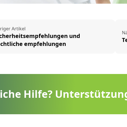
riger Artikel
Nä
icherheitsempfehlungen und
T
echtliche empfehlungen
liche Hilfe? Unterstützun