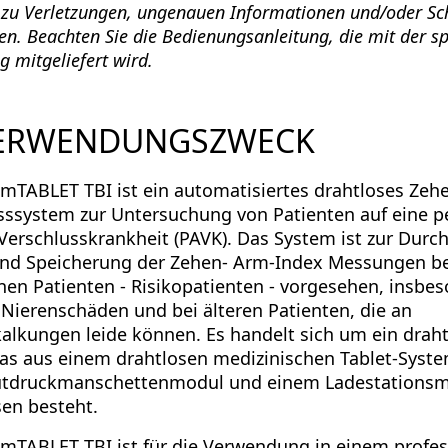
n zu Verletzungen, ungenauen Informationen und/oder S
ren. Beachten Sie die Bedienungsanleitung, die mit der sp
g mitgeliefert wird.
VERWENDUNGSZWECK
mTABLET TBI ist ein automatisiertes drahtloses Zeh
ssystem zur Untersuchung von Patienten auf eine p
e Verschlusskrankheit (PAVK). Das System ist zur Durch
nd Speicherung der Zehen- Arm-Index Messungen be
en Patienten - Risikopatienten - vorgesehen, insbes
 Nierenschäden und bei älteren Patienten, die an
alkungen leide können. Es handelt sich um ein drah
as aus einem drahtlosen medizinischen Tablet-Syst
utdruckmanschettenmodul und einem Ladestationsm
sen besteht.
mTABLET TBI ist für die Verwendung in einem profes