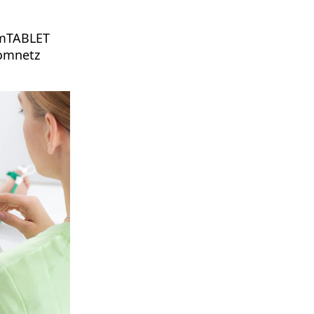
I mTABLET
romnetz