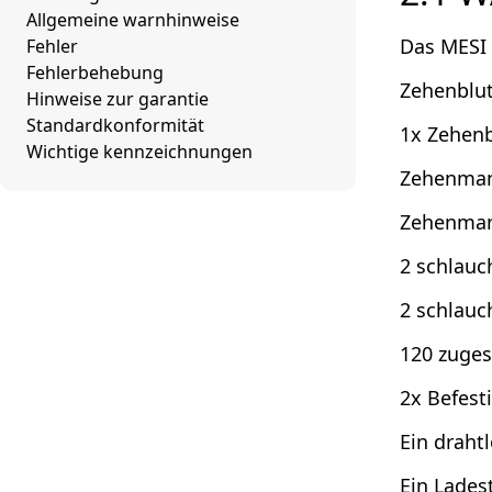
Allgemeine warnhinweise
Das MESI 
Fehler
Fehlerbehebung
Zehenblut
Hinweise zur garantie
Standardkonformität
1x Zehenb
Wichtige kennzeichnungen
Zehenmans
Zehenmans
2 schlauc
2 schlauc
120 zuges
2x Befest
Ein draht
Ein Lades