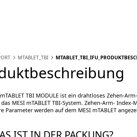
tform
Messungen
Lösungen
Ressourcen
Über u
PORT
MTABLET_TBI
MTABLET_TBI_IFU_PRODUKTBES
duktbeschreibung
mTABLET TBI MODULE ist ein drahtloses Zehen-Arm-
̈r das MESI mTABLET TBI-System. Zehen-Arm- Index
re Parameter werden auf dem MESI mTABLET angezei
WAS IST IN DER PACKUNG?