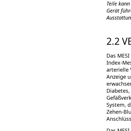
Teile kan
Gerät füh
Ausstattun
2.2 
Das MESI 
Index-Mes
arteriell
Anzeige u
erwachsen
Diabetes,
Gefäßverk
System, d
Zehen-Bl
Anschlüs
Das MESI 