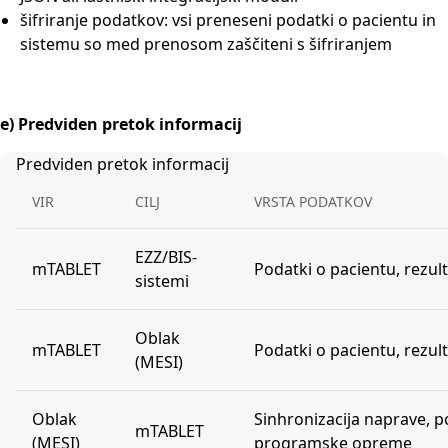
šifriranje podatkov: vsi preneseni podatki o pacientu in
sistemu so med prenosom zaščiteni s šifriranjem
e) Predviden pretok informacij
Predviden pretok informacij
VIR
CILJ
VRSTA PODATKOV
EZZ/BIS-
mTABLET
Podatki o pacientu, rezult
sistemi
Oblak
mTABLET
Podatki o pacientu, rezult
(MESI)
Oblak
Sinhronizacija naprave, 
mTABLET
(MESI)
programske opreme