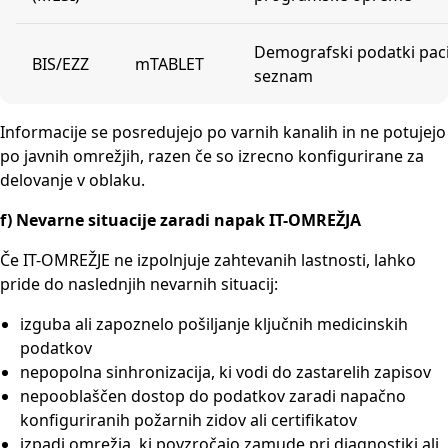
Demografski podatki paci
BIS/EZZ
mTABLET
seznam
Informacije se posredujejo po varnih kanalih in ne potujejo
po javnih omrežjih, razen če so izrecno konfigurirane za
delovanje v oblaku.
f) Nevarne situacije zaradi napak IT-OMREŽJA
Če IT-OMREŽJE ne izpolnjuje zahtevanih lastnosti, lahko
pride do naslednjih nevarnih situacij:
izguba ali zapoznelo pošiljanje ključnih medicinskih
podatkov
nepopolna sinhronizacija, ki vodi do zastarelih zapisov
nepooblaščen dostop do podatkov zaradi napačno
konfiguriranih požarnih zidov ali certifikatov
izpadi omrežja, ki povzročajo zamude pri diagnostiki ali