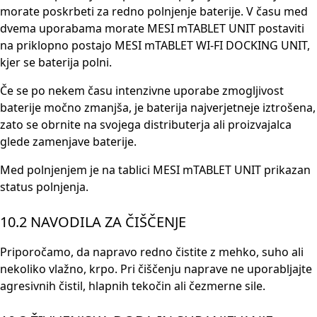
morate poskrbeti za redno polnjenje baterije. V času med
dvema uporabama morate MESI mTABLET UNIT postaviti
na priklopno postajo MESI mTABLET WI-FI DOCKING UNIT,
kjer se baterija polni.
Če se po nekem času intenzivne uporabe zmogljivost
baterije močno zmanjša, je baterija najverjetneje iztrošena,
zato se obrnite na svojega distributerja ali proizvajalca
glede zamenjave baterije.
Med polnjenjem je na tablici MESI mTABLET UNIT prikazan
status polnjenja.
10.2 NAVODILA ZA ČIŠČENJE
Priporočamo, da napravo redno čistite z mehko, suho ali
nekoliko vlažno, krpo. Pri čiščenju naprave ne uporabljajte
agresivnih čistil, hlapnih tekočin ali čezmerne sile.