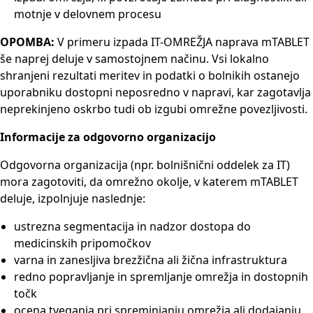
motnje v delovnem procesu
OPOMBA:
V primeru izpada IT-OMREŽJA naprava mTABLET
še naprej deluje v samostojnem načinu. Vsi lokalno
shranjeni rezultati meritev in podatki o bolnikih ostanejo
uporabniku dostopni neposredno v napravi, kar zagotavlja
neprekinjeno oskrbo tudi ob izgubi omrežne povezljivosti.
Informacije za odgovorno organizacijo
Odgovorna organizacija (npr. bolnišnični oddelek za IT)
mora zagotoviti, da omrežno okolje, v katerem mTABLET
deluje, izpolnjuje naslednje:
ustrezna segmentacija in nadzor dostopa do
medicinskih pripomočkov
varna in zanesljiva brezžična ali žična infrastruktura
redno popravljanje in spremljanje omrežja in dostopnih
točk
ocena tveganja pri spreminjanju omrežja ali dodajanju