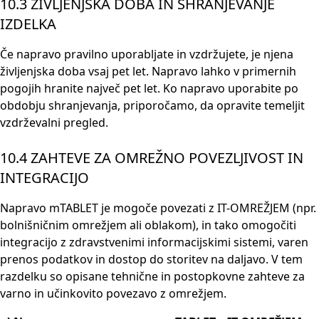
10.3 ŽIVLJENJSKA DOBA IN SHRANJEVANJE
IZDELKA
Če napravo pravilno uporabljate in vzdržujete, je njena
življenjska doba vsaj pet let. Napravo lahko v primernih
pogojih hranite največ pet let. Ko napravo uporabite po
obdobju shranjevanja, priporočamo, da opravite temeljit
vzdrževalni pregled.
10.4 ZAHTEVE ZA OMREŽNO POVEZLJIVOST IN
INTEGRACIJO
Napravo mTABLET je mogoče povezati z IT-OMREŽJEM (npr.
bolnišničnim omrežjem ali oblakom), in tako omogočiti
integracijo z zdravstvenimi informacijskimi sistemi, varen
prenos podatkov in dostop do storitev na daljavo. V tem
razdelku so opisane tehnične in postopkovne zahteve za
varno in učinkovito povezavo z omrežjem.