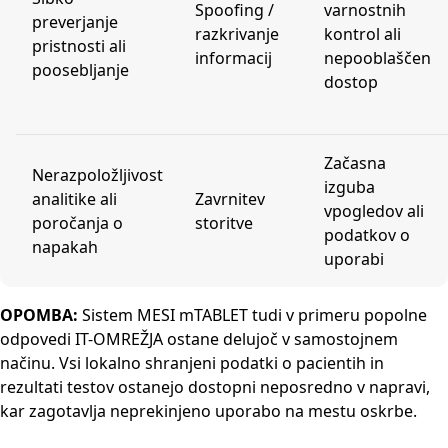
Spoofing /
varnostnih
preverjanje
razkrivanje
kontrol ali
pristnosti ali
informacij
nepooblaščen
poosebljanje
dostop
Začasna
Nerazpoložljivost
izguba
analitike ali
Zavrnitev
vpogledov ali
poročanja o
storitve
podatkov o
napakah
uporabi
OPOMBA:
Sistem MESI mTABLET tudi v primeru popolne
odpovedi IT-OMREŽJA ostane delujoč v samostojnem
načinu. Vsi lokalno shranjeni podatki o pacientih in
rezultati testov ostanejo dostopni neposredno v napravi,
kar zagotavlja neprekinjeno uporabo na mestu oskrbe.