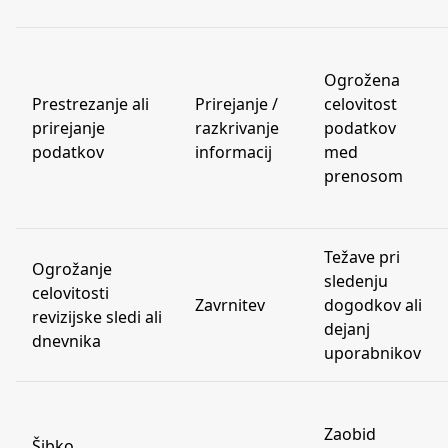
Ogrožena
Prestrezanje ali
Prirejanje /
celovitost
prirejanje
razkrivanje
podatkov
podatkov
informacij
med
prenosom
Težave pri
Ogrožanje
sledenju
celovitosti
Zavrnitev
dogodkov ali
revizijske sledi ali
dejanj
dnevnika
uporabnikov
Zaobid
Šibko