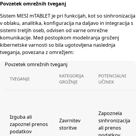
Povzetek omrežnih tveganj
Sistem MESI mTABLET je pri funkcijah, kot so sinhronizacija
v oblaku, analitika, konfiguracija na daljavo in integracija s
sistemi tretjih oseb, odvisen od varne omrežne
komunikacije. Med postopkom modeliranja groženj
kibernetske varnosti so bila ugotovljena naslednja
tveganja, povezana z omrežjem:
Povzetek omrežnih tveganj
KATEGORIJA
POTENCIALNI
TVEGANJE
GROŽNJE
UČINEK
Zapoznela
Izguba ali
Zavrnitev
sinhronizacija
zapoznel prenos
storitve
ali prenos
podatkov
podatkov