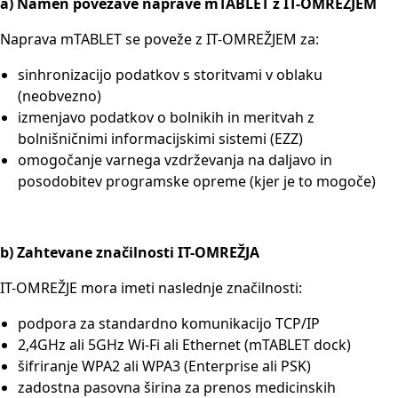
a) Namen povezave naprave mTABLET z IT-OMREŽJEM
Naprava mTABLET se poveže z IT-OMREŽJEM za:
sinhronizacijo podatkov s storitvami v oblaku
(neobvezno)
izmenjavo podatkov o bolnikih in meritvah z
bolnišničnimi informacijskimi sistemi (EZZ)
omogočanje varnega vzdrževanja na daljavo in
posodobitev programske opreme (kjer je to mogoče)
b) Zahtevane značilnosti IT-OMREŽJA
IT-OMREŽJE mora imeti naslednje značilnosti:
podpora za standardno komunikacijo TCP/IP
2,4GHz ali 5GHz Wi-Fi ali Ethernet (mTABLET dock)
šifriranje WPA2 ali WPA3 (Enterprise ali PSK)
zadostna pasovna širina za prenos medicinskih