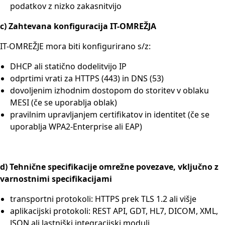
podatkov z nizko zakasnitvijo
c) Zahtevana konfiguracija IT-OMREŽJA
IT-OMREŽJE mora biti konfigurirano s/z:
DHCP ali statično dodelitvijo IP
odprtimi vrati za HTTPS (443) in DNS (53)
dovoljenim izhodnim dostopom do storitev v oblaku
MESI (če se uporablja oblak)
pravilnim upravljanjem certifikatov in identitet (če se
uporablja WPA2-Enterprise ali EAP)
d) Tehnične specifikacije omrežne povezave, vključno z
varnostnimi specifikacijami
transportni protokoli: HTTPS prek TLS 1.2 ali višje
aplikacijski protokoli: REST API, GDT, HL7, DICOM, XML,
JSON ali lastniški integracijski moduli