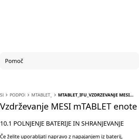
Pomoč
SL
PODPORA
MTABLET_IFU
MTABLET_IFU_VZDRZEVANJE MESI
MTABLET ENOTE
Vzdrževanje MESI mTABLET enote
10.1 POLNJENJE BATERIJE IN SHRANJEVANJE
Če želite uporabljati napravo z napajanjem iz baterij,