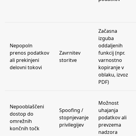
Začasna
izguba
Nepopoln
oddaljenih
prenos podatkov
Zavrnitev
funkcij (npr.
ali prekinjeni
storitve
varnostno
delovni tokovi
kopiranje v
oblaku, izvoz
PDF)
Možnost
Nepooblaščeni
Spoofing /
uhajanja
dostop do
stopnjevanje
podatkov ali
omrežnih
privilegijev
prevzema
končnih točk
nadzora