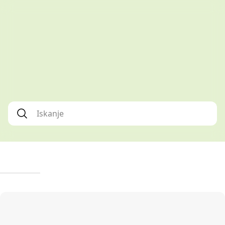
Iskanje
*