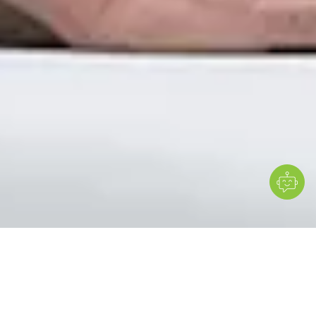
Takojšnja vizualizacija trendov
Razumevanje vsakega rezultata