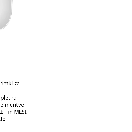
datki za
pletna
se meritve
LET in MESI
 do