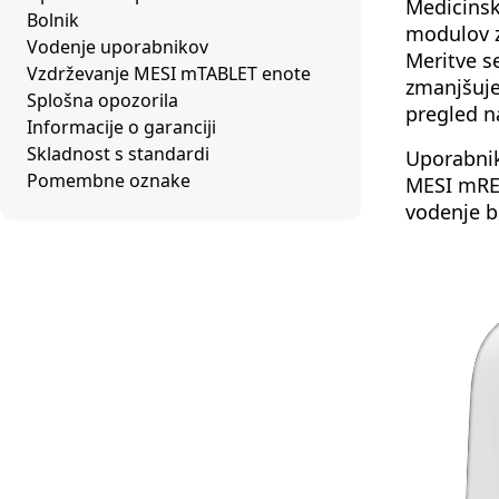
Medicinsk
Bolnik
modulov z
Vodenje uporabnikov
Meritve s
Vzdrževanje MESI mTABLET enote
zmanjšuje
Splošna opozorila
pregled n
Informacije o garanciji
Skladnost s standardi
Uporabnik
Pomembne oznake
MESI mREC
vodenje b