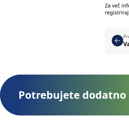
Za več inf
registrira
Pr
V
Potrebujete dodatno