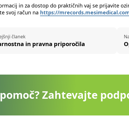
ormacij in za dostop do praktičnih vaj se prijavite oz
jte svoj račun na
https://mrecords.mesimedical.com
ejšnji članek
Na
arnostna in pravna priporočila
O
 pomoč? Zahtevajte podp