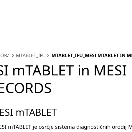
Platforma
Meritve
Rešitve
Viri
O nas
PORA
MTABLET_IFU
MTABLET_IFU_MESI MTABLET IN M
MRECORDS
I mTABLET in MESI
ECORDS
MESI mTABLET
ESI mTABLET je osrčje sistema diagnostičnih orodij M