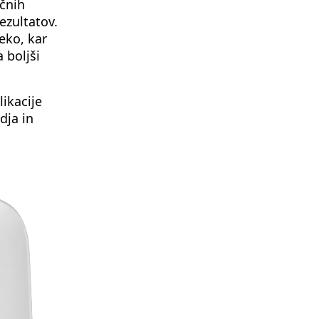
čnih
ezultatov.
eko, kar
 boljši
ikacije
dja in