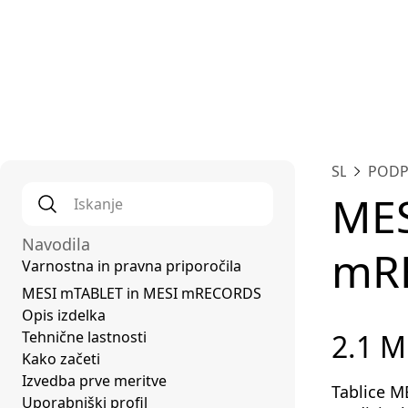
SL
POD
Iskanje
*
MES
Navodila
mR
Varnostna in pravna priporočila
MESI mTABLET in MESI mRECORDS
Opis izdelka
Tehnične lastnosti
2.1 
Kako začeti
Izvedba prve meritve
Tablice M
Uporabniški profil