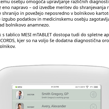
emu osebju omogoča upravljanje različnih diagnosti
 eno napravo – od izvedbe meritev do shranjevanja r
e shranijo in povežejo neposredno v bolnikovo kartot
 izgubo podatkov in medicinskemu osebju zagotavlja
ad bolnikovo anamnezo.
 s tablico MESI mTABLET dostopa tudi do spletne apl
ORDS, kjer so na voljo še dodatna diagnostična oro
olnikov.