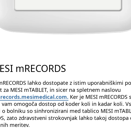
MESI mRECORDS
RECORDS lahko dostopate z istim uporabniškimi po
ot za MESI mTABLET, in sicer na spletnem naslovu
mrecords.mesimedical.com.
Ker je MESI mRECORDS s
a, vam omogoča dostop od koder koli in kadar koli. V
i o bolniku so sinhronizirani med tablico MESI mTAB
 zato zdravstveni strokovnjak lahko takoj dostopa
anih meritev.