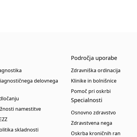
Področja uporabe
iagnostika
Zdravniška ordinacija
diagnostičnega delovnega
Klinike in bolnišnice
Pomoč pri oskrbi
dločanju
Specialnosti
ožnosti namestitve
Osnovno zdravstvo
 EZZ
Zdravstvena nega
politika skladnosti
Oskrba kroničnih ran