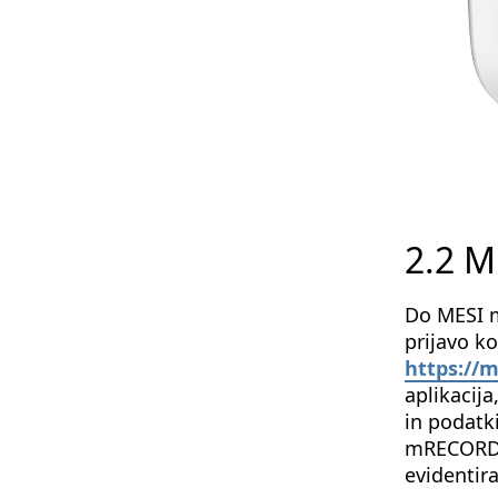
2.2 
Do MESI m
prijavo k
https://
aplikacij
in podatk
mRECORDS,
evidentir