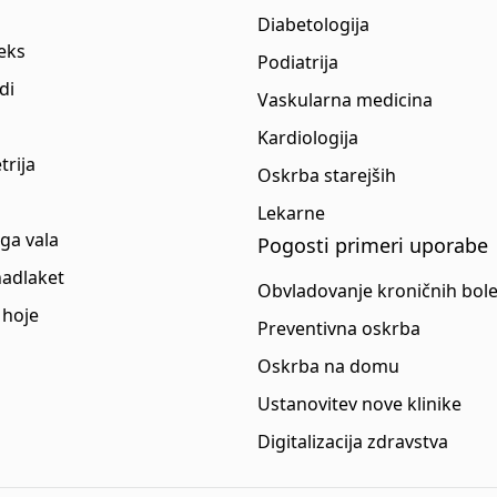
Diabetologija
eks
Podiatrija
di
Vaskularna medicina
Kardiologija
trija
Oskrba starejših
Lekarne
ga vala
Pogosti primeri uporabe
nadlaket
Obvladovanje kroničnih bole
 hoje
Preventivna oskrba
Oskrba na domu
Ustanovitev nove klinike
Digitalizacija zdravstva