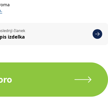
iroma
.
slednji članek
pis izdelka
oro