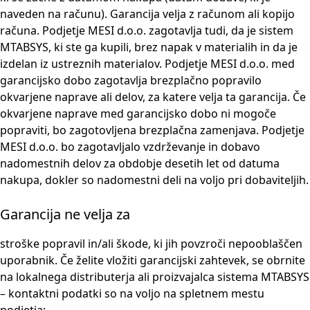
naveden na računu). Garancija velja z računom ali kopijo
računa. Podjetje MESI d.o.o. zagotavlja tudi, da je sistem
MTABSYS, ki ste ga kupili, brez napak v materialih in da je
izdelan iz ustreznih materialov. Podjetje MESI d.o.o. med
garancijsko dobo zagotavlja brezplačno popravilo
okvarjene naprave ali delov, za katere velja ta garancija. Če
okvarjene naprave med garancijsko dobo ni mogoče
popraviti, bo zagotovljena brezplačna zamenjava. Podjetje
MESI d.o.o. bo zagotavljalo vzdrževanje in dobavo
nadomestnih delov za obdobje desetih let od datuma
nakupa, dokler so nadomestni deli na voljo pri dobaviteljih.
Garancija ne velja za
stroške popravil in/ali škode, ki jih povzroči nepooblaščen
uporabnik. Če želite vložiti garancijski zahtevek, se obrnite
na lokalnega distributerja ali proizvajalca sistema MTABSYS
– kontaktni podatki so na voljo na spletnem mestu