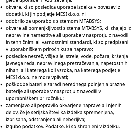
glede uporabe in vzdrževanja;
okvare, ki so posledica uporabe izdelka v povezavi z
dodatki, ki jih podjetje MESI d.o.o. ni
odobrilo za uporabo s sistemom MTABSYS;
okvare ali pomanjkljivosti sistema MTABSYS, ki izhajajo iz
nepravilne namestitve ali uporabe v nasprotju z navodili
in tehničnimi ali varnostnimi standardi, ki so predpisani
v uporabniškem priročniku za napravo;
posledice nesreč, višje sile, strele, vode, požara, kršenja
javnega reda, nepravilnega prezračevanja, napetostnih
nihanj ali katerega koli vzroka, na katerega podjetje
MESI d.o.o. ne more vplivati;
poškodbe baterije zaradi nerednega polnjenja prazne
baterije ali uporabe v nasprotju z navodili v
uporabniškem priročniku;
zamenjavo ali popravilo okvarjene naprave ali njenih
delov, če je serijska številka izdelka spremenjena,
izbrisana, odstranjena ali neberljiva;
izgubo podatkov. Podatke, ki so shranjeni v izdelku,