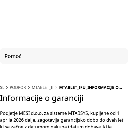
Pomoč
SL
PODPORA
MTABLET_IFU
MTABLET_IFU_INFORMACIJE O
GARANCIJI
Informacije o garanciji
Podjetje MESI d.o.o. za sisteme MTABSYS, kupljene od 1.
aprila 2026 dalje, zagotavlja garancijsko dobo do dveh let,
ki se začne z datumom nakupa (datum dobave, ki je