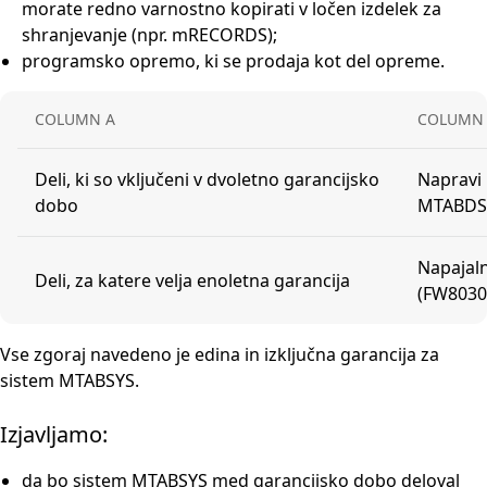
morate redno varnostno kopirati v ločen izdelek za
shranjevanje (npr. mRECORDS);
programsko opremo, ki se prodaja kot del opreme.
COLUMN A
COLUMN
Deli, ki so vključeni v dvoletno garancijsko
Napravi
dobo
MTABD
Napajal
Deli, za katere velja enoletna garancija
(FW8030
Vse zgoraj navedeno je edina in izključna garancija za
sistem MTABSYS.
Izjavljamo:
da bo sistem MTABSYS med garancijsko dobo deloval