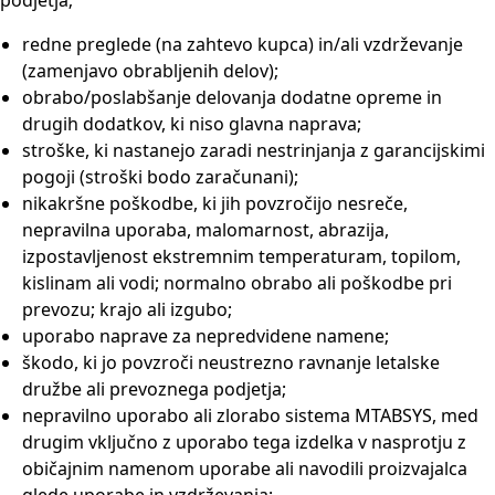
podjetja;
redne preglede (na zahtevo kupca) in/ali vzdrževanje
(zamenjavo obrabljenih delov);
obrabo/poslabšanje delovanja dodatne opreme in
drugih dodatkov, ki niso glavna naprava;
stroške, ki nastanejo zaradi nestrinjanja z garancijskimi
pogoji (stroški bodo zaračunani);
nikakršne poškodbe, ki jih povzročijo nesreče,
nepravilna uporaba, malomarnost, abrazija,
izpostavljenost ekstremnim temperaturam, topilom,
kislinam ali vodi; normalno obrabo ali poškodbe pri
prevozu; krajo ali izgubo;
uporabo naprave za nepredvidene namene;
škodo, ki jo povzroči neustrezno ravnanje letalske
družbe ali prevoznega podjetja;
nepravilno uporabo ali zlorabo sistema MTABSYS, med
drugim vključno z uporabo tega izdelka v nasprotju z
običajnim namenom uporabe ali navodili proizvajalca