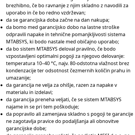
brezhibno, če bo ravnanje z njim skladno z navodili za
uporabo in če bo redno vzdrževan;
da se garancijska doba začne na dan nakupa;
da bomo med garancijsko dobo na lastne stroške
odpravili napake in tehnične pomanjkljivosti sistema
MTABSYS, ki bodo nastale med običajno uporabo;
da bo sistem MTABSYS deloval pravilno, če bodo
vzpostavljeni optimalni pogoji za njegovo delovanje:
temperatura 10–40 °C, najv. 80-odstotna vlažnost brez
kondenzacije ter odsotnost čezmernih količin prahu in
umazanije;
da garancija ne velja za ohišje, razen za napake v
materialu in izdelavi;
da garancija preneha veljati, če se sistem MTABSYS
najame in se pri tem poškoduje;
da popravilo ali zamenjava skladno s pogoji te garancije
ne zagotavlja pravice do podaljšanja ali obnovitve
garancijske dobe;