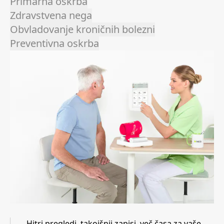
Primarna oskrba
Zdravstvena nega
Obvladovanje kroničnih bolezni
Preventivna oskrba
Hitri pregledi, takojšnji zapisi, več časa za vaše