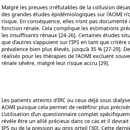
Malgré les preuves irréfutables de la collusion désas
des grandes études épidémiologiques sur l’AOMI n’o
risque. En conséquence, elles n’ont pas documenté 
fonction rénale. Cela complique les estimations pré
les insuffisants rénaux [24-26]. Certaines études situ
que d’autres s’appuient sur l’IPS en tant que critère
prévalence bien plus élevés, jusqu’à 35 % [27-29]. D
réalisés pour les thérapies de l’AOMI excluent souve
rénale sévère, malgré leur risque accru [29].
Les patients atteints d’IRC ou ceux déjà sous dialys
AOMI puisque cela permet de redéfinir plus précisém
L’utilisation d’un questionnaire complet spécifiqu
révèle être un allié précieux dans ce cas et il devra
IPS ou de la pression au gros orteil [30]. Cette de