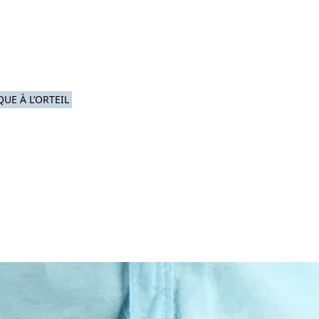
orme
Mesures
Solutions
Ressources
À propos de 
UE À L’ORTEIL