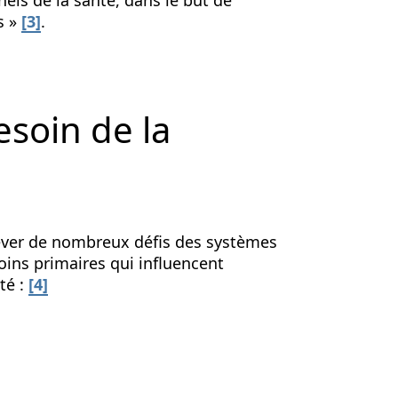
els de la santé, dans le but de
s »
[3]
.
soin de la
lever de nombreux défis des systèmes
oins primaires qui influencent
té :
[4]