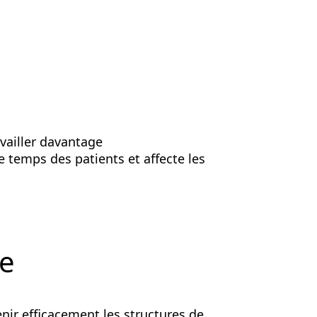
availler davantage
e temps des patients et affecte les
ne
nir efficacement les structures de