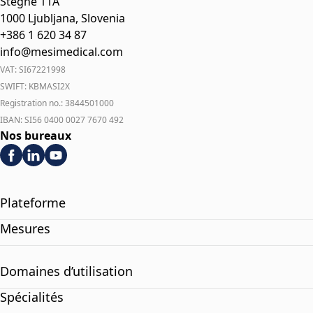
Stegne 11A
1000 Ljubljana, Slovenia
+386 1 620 34 87
info@mesimedical.com
VAT: SI67221998
SWIFT: KBMASI2X
Registration no.: 3844501000
IBAN: SI56 0400 0027 7670 492
Nos bureaux
Plateforme
Mesures
Domaines d’utilisation
Spécialités