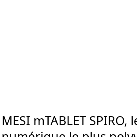
orme
Mesures
Solutions
Ressources
À propos de 
MESI mTABLET SPIRO, l
numérique le plus poly