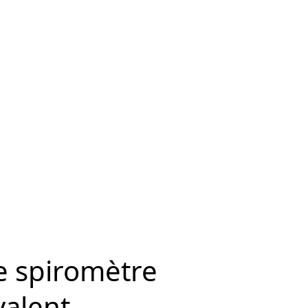
nous
Contactez nous
FR
e spiromètre
valent