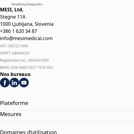
MESI, Ltd.
Stegne 11A
1000 Ljubljana, Slovenia
+386 1 620 34 87
info@mesimedical.com
VAT: SI67221998
SWIFT: KBMASI2X
Registration no.: 3844501000
IBAN: SI56 0400 0027 7670 492
Nos bureaux
Plateforme
Mesures
Domaines d’utilisation