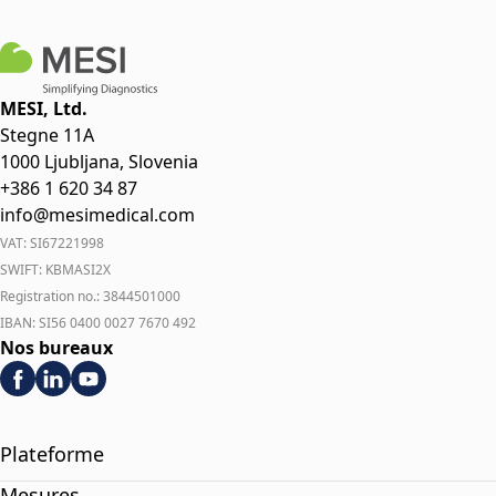
MESI, Ltd.
Stegne 11A
1000 Ljubljana, Slovenia
+386 1 620 34 87
info@mesimedical.com
VAT: SI67221998
SWIFT: KBMASI2X
Registration no.: 3844501000
IBAN: SI56 0400 0027 7670 492
Nos bureaux
Plateforme
Mesures