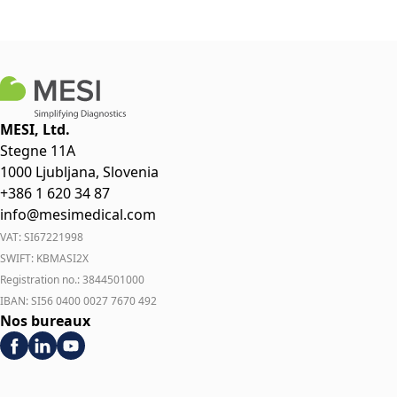
MESI, Ltd.
Stegne 11A
1000 Ljubljana, Slovenia
+386 1 620 34 87
info@mesimedical.com
VAT: SI67221998
SWIFT: KBMASI2X
Registration no.: 3844501000
IBAN: SI56 0400 0027 7670 492
Nos bureaux