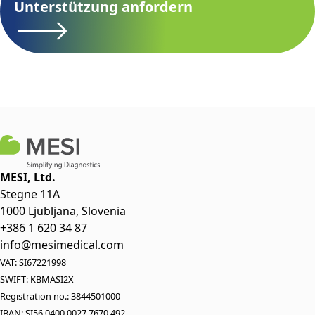
Unterstützung anfordern
MESI, Ltd.
Stegne 11A
1000 Ljubljana, Slovenia
+386 1 620 34 87
info@mesimedical.com
VAT: SI67221998
SWIFT: KBMASI2X
Registration no.: 3844501000
IBAN: SI56 0400 0027 7670 492