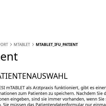
tform
Messungen
Lösungen
Ressourcen
Über u
PORT
MTABLET
MTABLET_IFU_PATIENT
ient
PATIENTENAUSWAHL
SI mTABLET als Arztpraxis funktioniert, gibt es einen
ationen zum Patienten zu speichern. Nachdem Sie d
onen eingeben, sind sie immer vorhanden, wenn Sie 
. Sie müssen das Patientendatenformular nur einmal