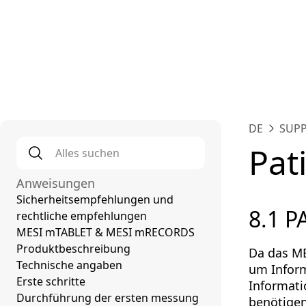
Plat
DE
SUP
Alles suchen
*
Pat
Anweisungen
Sicherheitsempfehlungen und
8.1 
rechtliche empfehlungen
MESI mTABLET & MESI mRECORDS
Produktbeschreibung
Da das ME
Technische angaben
um Inform
Erste schritte
Informati
Durchführung der ersten messung
benötigen