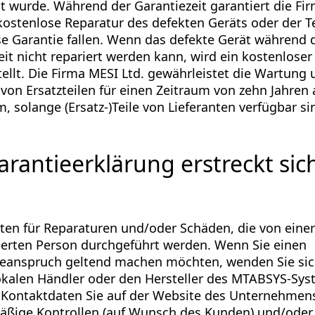
lt wurde. Während der Garantiezeit garantiert die Fi
 kostenlose Reparatur des defekten Geräts oder der Te
se Garantie fallen. Wenn das defekte Gerät während 
eit nicht repariert werden kann, wird ein kostenloser
tellt. Die Firma MESI Ltd. gewährleistet die Wartung
 von Ersatzteilen für einen Zeitraum von zehn Jahren 
, solange (Ersatz-)Teile von Lieferanten verfügbar si
arantieerklärung erstreckt sic
ten für Reparaturen und/oder Schäden, die von einer
ierten Person durchgeführt werden. Wenn Sie einen
eanspruch geltend machen möchten, wenden Sie sich
okalen Händler oder den Hersteller des MTABSYS-Sys
Kontaktdaten Sie auf der Website des Unternehmens
äßige Kontrollen (auf Wunsch des Kunden) und/ode