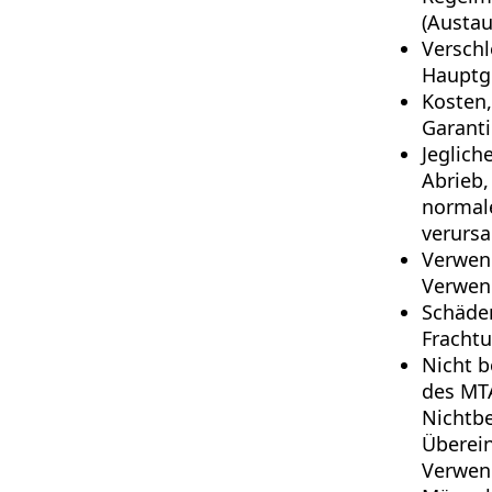
(Austau
Verschl
Hauptge
Kosten
Garanti
Jeglich
Abrieb,
normale
verursa
Verwen
Verwen
Schäden
Fracht
Nicht 
des MTA
Nichtbe
Überei
Verwen