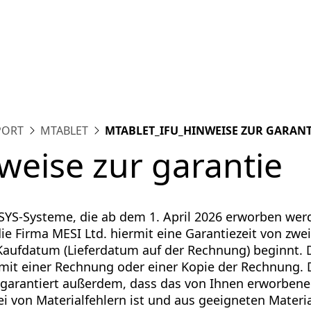
tform
Messungen
Lösungen
Ressourcen
Über u
PORT
MTABLET
MTABLET_IFU_HINWEISE ZUR GARANT
weise zur garantie
YS-Systeme, die ab dem 1. April 2026 erworben wer
ie Firma MESI Ltd. hiermit eine Garantiezeit von zwei
aufdatum (Lieferdatum auf der Rechnung) beginnt. D
g mit einer Rechnung oder einer Kopie der Rechnung. 
 garantiert außerdem, dass das von Ihnen erworben
ei von Materialfehlern ist und aus geeigneten Materi