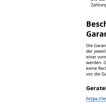
Zahlung
Besc
Gara
Die Garan
der jewei
einer vom
werden. G
keine Rec
vor, die G
Gerate
https://