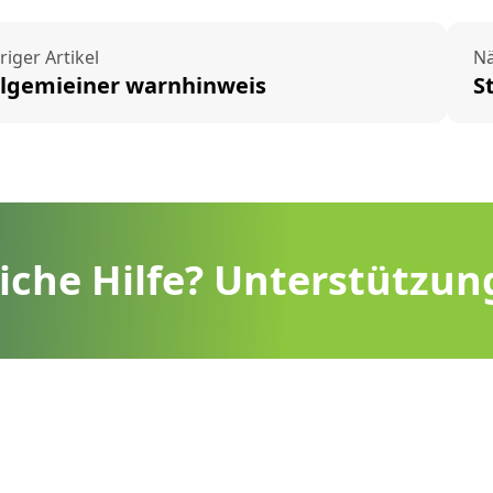
riger Artikel
Nä
llgemieiner warnhinweis
S
liche Hilfe? Unterstützun