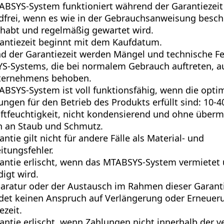
BSYS-System funktioniert während der Garantiezeit
frei, wenn es wie in der Gebrauchsanweisung besch
habt und regelmäßig gewartet wird.
antiezeit beginnt mit dem Kaufdatum.
 der Garantiezeit werden Mängel und technische Fe
S-Systems, die bei normalem Gebrauch auftreten, a
ternehmens behoben.
BSYS-System ist voll funktionsfähig, wenn die opti
ngen für den Betrieb des Produkts erfüllt sind: 10-4
ftfeuchtigkeit, nicht kondensierend und ohne über
 an Staub und Schmutz.
antie gilt nicht für andere Fälle als Material- und
itungsfehler.
antie erlischt, wenn das MTABSYS-System vermietet
igt wird.
aratur oder der Austausch im Rahmen dieser Garant
det keinen Anspruch auf Verlängerung oder Erneuer
ezeit.
antie erlischt, wenn Zahlungen nicht innerhalb der v