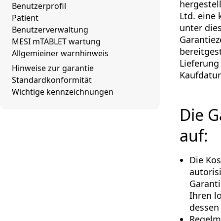
hergestel
Benutzerprofil
Ltd. eine
Patient
unter die
Benutzerverwaltung
Garantiez
MESI mTABLET wartung
bereitges
Allgemieiner warnhinweis
Lieferung
Hinweise zur garantie
Kaufdatum
Standardkonformität
Wichtige kennzeichnungen
Die G
auf:
Die Kos
autoris
Garanti
Ihren l
dessen 
Regelm