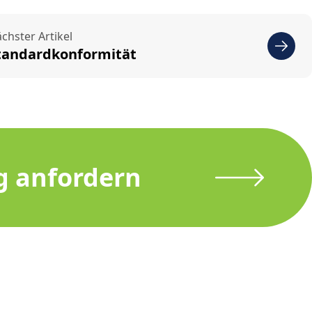
chster Artikel
tandardkonformität
g anfordern