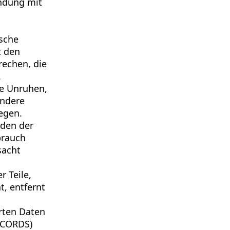
indung mit
lsche
t den
rechen, die
.
he Unruhen,
ndere
iegen.
aden der
brauch
sacht
r Teile,
, entfernt
rten Daten
ECORDS)