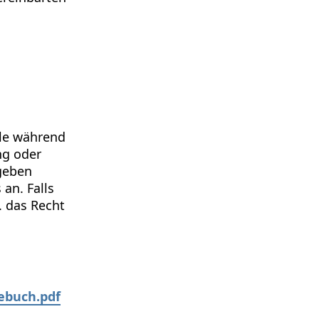
ile während
ng oder
egeben
an. Falls
. das Recht
ebuch.pdf