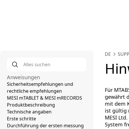
Plat
DE
SUP
Alles suchen
*
Hin
Anweisungen
Sicherheitsempfehlungen und
Für MTABS
rechtliche empfehlungen
gewährt d
MESI mTABLET & MESI mRECORDS
mit dem K
Produktbeschreibung
ist gülti
Technische angaben
MESI Ltd.
Erste schritte
System fr
Durchführung der ersten messung