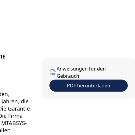
ns
Kontakt
DE
IE
Anweisungen für den
Gebrauch
PDF herunterladen
den,
 Jahren, die
ie Garantie
Die Firma
e MTABSYS-
alien