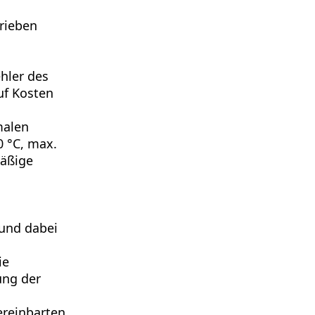
rieben
hler des
uf Kosten
malen
0 °C, max.
mäßige
 und dabei
ie
ung der
ereinbarten