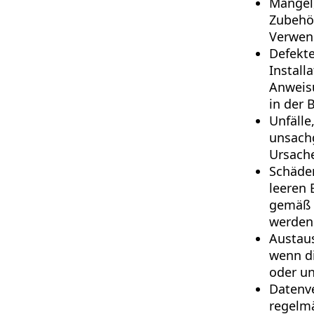
Mängel,
Zubehör
Verwen
Defekte
Install
Anweisu
in der 
Unfälle
unsach
Ursache
Schäden
leeren
gemäß 
werden
Austaus
wenn di
oder un
Datenve
regelmä