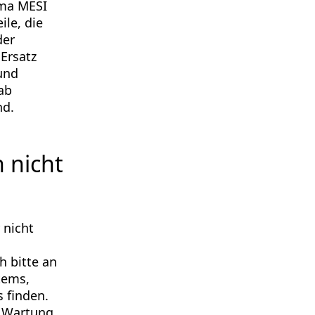
rma MESI
ile, die
der
 Ersatz
 und
ab
nd.
h nicht
 nicht
 bitte an
tems,
 finden.
r Wartung