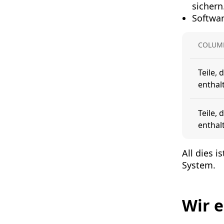
sichern
Softwar
COLUM
Teile, 
enthal
Teile, 
enthal
All dies 
System.
Wir e