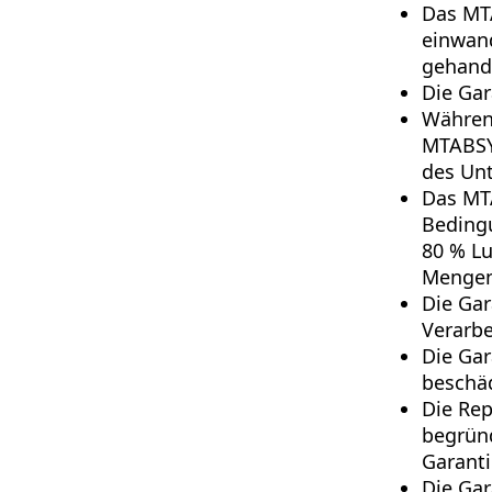
Das MTA
einwand
gehand
Die Gar
Während
MTABSY
des Un
Das MTA
Bedingu
80 % Lu
Mengen
Die Gar
Verarbe
Die Gar
beschäd
Die Rep
begrün
Garanti
Die Gar