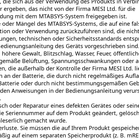
 die sich aus der Verwendung des Produkts in Verb
 ergeben, das nicht von der Firma MESI Ltd. für die
dung mit dem MTABSYS-System freigegeben ist.
 oder Mängel des MTABSYS-Systems, die auf eine fa
ation oder Verwendung zurückzuführen sind, die nich
ngen, technischen oder Sicherheitsstandards entsp
Bedienungsanleitung des Geräts vorgeschrieben sind
, höhere Gewalt, Blitzschlag, Wasser, Feuer, öffentlic
gemäße Belüftung, Spannungsschwankungen oder a
n, die außerhalb der Kontrolle der Firma MESI Ltd. l
 an der Batterie, die durch nicht regelmäßiges Aufl
 Batterie oder durch nicht bestimmungsgemäßen Ge
den Anweisungen in der Bedienungsanleitung verur
.
ch oder Reparatur eines defekten Gerätes oder seine
e Seriennummer auf dem Produkt geändert, gelöscht
leserlich gemacht wurde.
rluste. Sie müssen die auf Ihrem Produkt gespeiche
ßig auf einem separaten Speicherprodukt (z. B. mR