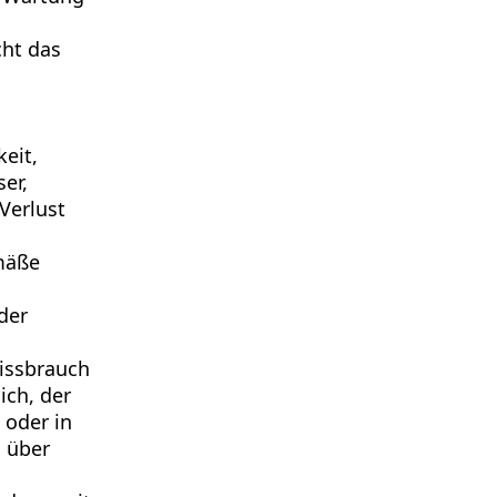
cht das
eit,
er,
Verlust
mäße
der
issbrauch
ich, der
 oder in
 über