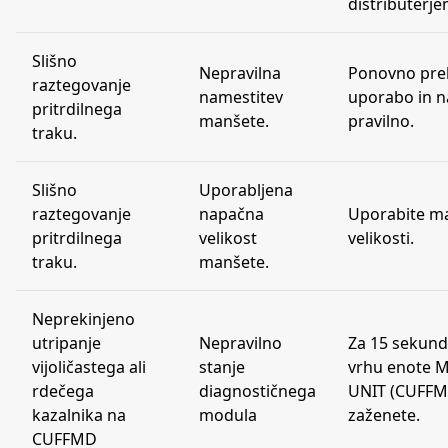
distributerje
Slišno
Nepravilna
Ponovno preb
raztegovanje
namestitev
uporabo in 
pritrdilnega
manšete.
pravilno.
traku.
Slišno
Uporabljena
raztegovanje
napačna
Uporabite m
pritrdilnega
velikost
velikosti.
traku.
manšete.
Neprekinjeno
utripanje
Nepravilno
Za 15 sekund
vijoličastega ali
stanje
vrhu enote 
rdečega
diagnostičnega
UNIT (CUFFM
kazalnika na
modula
zaženete.
CUFFMD