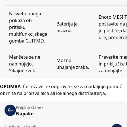
Ni svetlobnega
Enoto MESI 
prikaza ob
Baterija je
postavite na 
pritisku
prazna
jo pustite, da
multifunkcijskega
ure, preden 
gumba CUFFMD.
Manšete se ne
Preverite ma
Možno
napihujejo.
in priključke 
uhajanje zraka.
Sikajoč zvok.
zamenjajte.
OPOMBA
: Če težave ne odpravite, se za nadaljnjo pomoč
obrnite na proizvajalca ali lokalnega distributerja.
Prejšnji članek
Napake
Naslednji članek